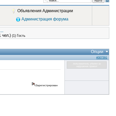
Найти
Объявления Администрации
Администрация форума
..
1 чел.)
(1) Гость
Опции
#307391
пользователь удален за
нарушение правил
Зарегистрирован