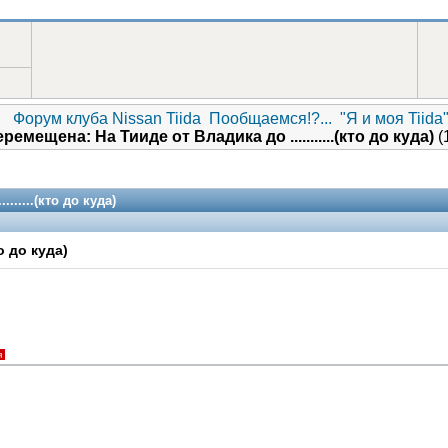
Форум клуба Nissan Tiida
Пообщаемся!?...
"Я и моя Tiida".
ремещена: На Тииде от Владика до ...........(кто до куда)
(
......(кто до куда)
о до куда)
я