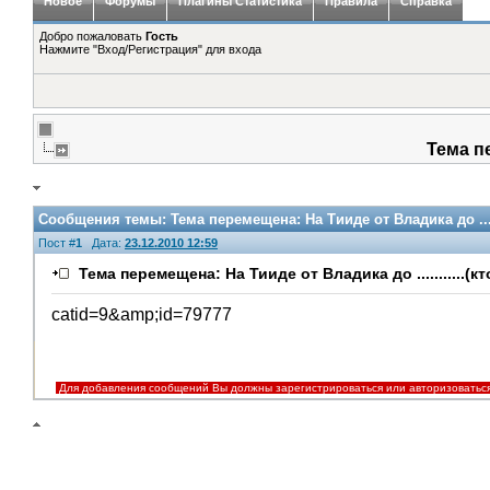
Новое
Форумы
Плагины Статистика
Правила
Справка
Добро пожаловать
Гость
Нажмите "Вход/Регистрация" для входа
Тема пе
Сообщения темы:
Тема перемещена: На Тииде от Владика до .....
Пост #
1
Дата:
23.12.2010 12:59
Тема перемещена: На Тииде от Владика до ...........(кт
catid=9&amp;id=79777
Для добавления сообщений Вы должны зарегистрироваться или авторизоватьс