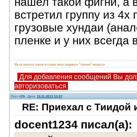
нашел такой фигни, а 
встретил группу из 4х 
грузовые хундаи (анало
пленке и у них всегда 
Из-за малого опыта и стажа могу задавать "глупые" вопросы
Для добавления сообщений Вы дол
авторизоваться
Пост #
25
Дата:
19.11.2013 10:57
RE: Приехал с Тиидой 
docent1234 писал(а):
V.I.P.