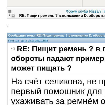
Форум клуба Nissan Ti
RE: Пищит ремень ? в положении D, обороты
Сообщения темы:
RE: Пищит ремень ? в положении D, обороты
Пост #
21
Дата:
10.03.2011 18:02
RE: Пищит ремень ? в 
обороты падают примерно
может пищать ?
V.I.P.
На счёт селикона, не 
первый помошник для 
ухаживать за ремнём о