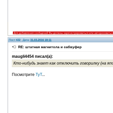
Для добавления сообщений Вы должны зарегистрироваться или авторизоватьс
Пост #
22
Дата:
31.03.2016 18:11
RE: штатная магнитола и сабвуфер
maugli4454 писал(а):
Кто-нибудь знает как отключить говорилку (на яп
Посмотрите
ТуТ
...