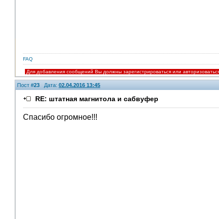
FAQ
Для добавления сообщений Вы должны зарегистрироваться или авторизоватьс
Пост #
23
Дата:
02.04.2016 13:45
RE: штатная магнитола и сабвуфер
Спасибо огромное!!!