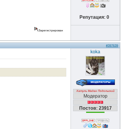
Репутация: 0
Зарегистрирован
#397639
koka
Хатуль Мадан Подольский
Модератор
Постов: 23917