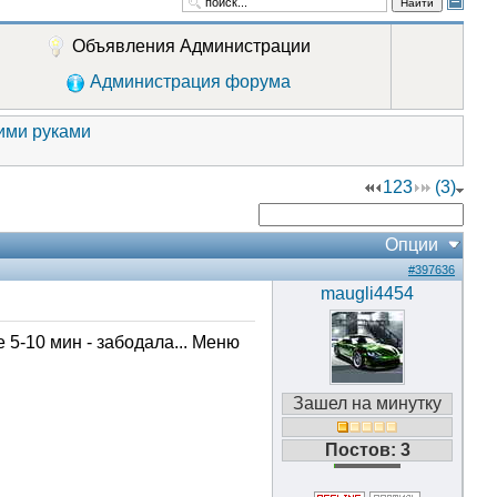
Найти
Объявления Администрации
Администрация форума
оими руками
1
2
3
(3)
Опции
#397636
maugli4454
 5-10 мин - забодала... Меню
Зашел на минутку
Постов: 3