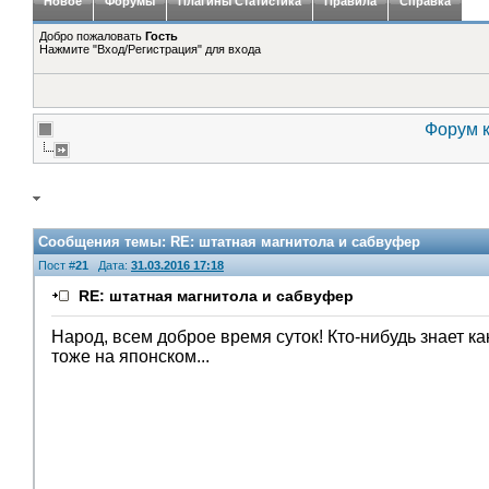
Новое
Форумы
Плагины Статистика
Правила
Справка
Добро пожаловать
Гость
Нажмите "Вход/Регистрация" для входа
Форум к
Сообщения темы:
RE: штатная магнитола и сабвуфер
Пост #
21
Дата:
31.03.2016 17:18
RE: штатная магнитола и сабвуфер
Народ, всем доброе время суток! Кто-нибудь знает ка
тоже на японском...