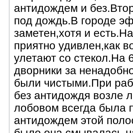
антидождем и без.Вто
под дождь.В городе э
заметен,хотя и есть.Н
приятно удивлен,как в
улетают со стекол.На 
дворники за ненадобн
были чистыми.При раб
без антидождя возле л
лобовом всегда была п
антидождем этой поло
было,она смывалась 