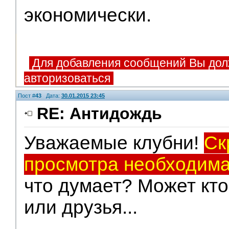
экономически.
Для добавления сообщений Вы дол
авторизоваться
Пост #
43
Дата:
30.01.2015 23:45
RE: Антидождь
Уважаемые клубни!
Ск
V.I.P.
просмотра необходима
что думает? Может кт
или друзья...