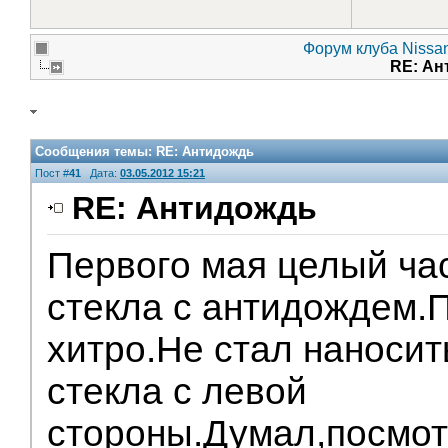
Форум клуба Nissan
RE: А
Сообщения темы:
RE: Антидождь
Пост #
41
Дата:
03.05.2012 15:21
RE: Антидождь
Первого мая целый ча
V.I.P.
стекла с антидождем.
хитро.Не стал наносит
стекла с левой
стороны.Думал,посмот