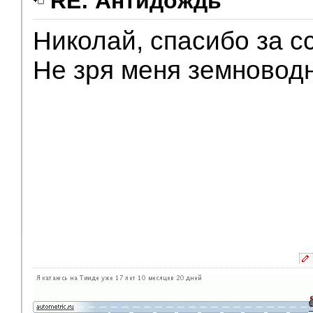
RE: Антидождь
Николай, спасибо за с
V.I.P.
Не зря меня земновод