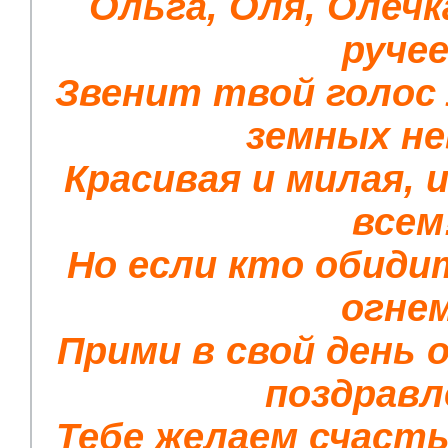
Ольга, Оля, Олечка
ручее
Звенит твой голос
земных не
Красивая и милая, 
всем
Но если кто обидит
огнем
Прими в свой день 
поздравл
Тебе желаем счасть