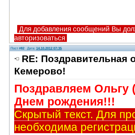
Для добавления сообщений Вы дол
авторизоваться
Пост #
82
Дата:
14.10.2012 07:35
RE: Поздравительная о
Кемерово!
Модераторы
Поздравляем Ольгу 
Днем рождения!!!
Скрытый текст. Для пр
необходима регистрац