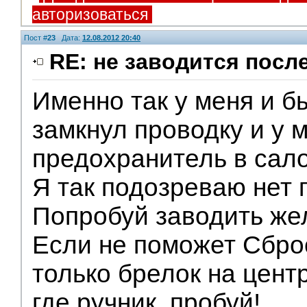
авторизоваться
Пост #
23
Дата:
12.08.2012 20:40
RE: не заводится посл
Именно так у меня и б
Модераторы
замкнул проводку и у 
предохранитель в сал
Я так подозреваю нет 
Попробуй заводить же
Если не поможет Сбро
только брелок на цент
где ручник ,пробуй!