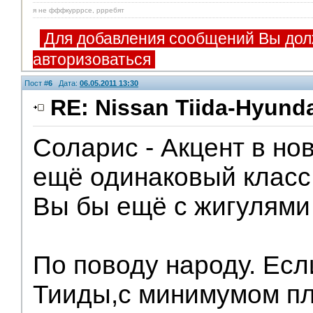
я не фффкурррсе, ррребят
Для добавления сообщений Вы дол
авторизоваться
Пост #
6
Дата:
06.05.2011 13:30
RE: Nissan Tiida-Hyunda
Соларис - Акцент в но
ещё одинаковый класс
Вы бы ещё с жигулями
По поводу народу. Ес
Тииды,с минимумом пл