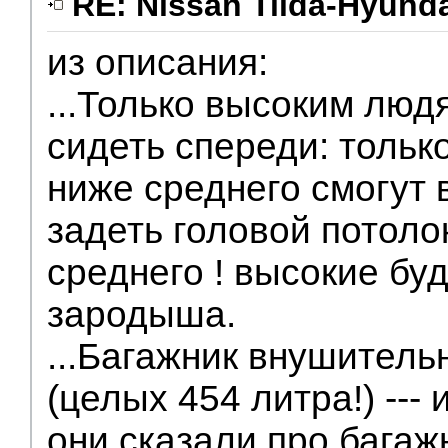
RE: Nissan Tiida-Hyunda
из описания:
...Только высоким людя
сидеть спереди: тольк
ниже среднего смогут 
задеть головой потолок.
среднего ! высокие буд
зародыша.
...Багажник внушитель
(целых 454 литра!) ---
они сказали про багаж