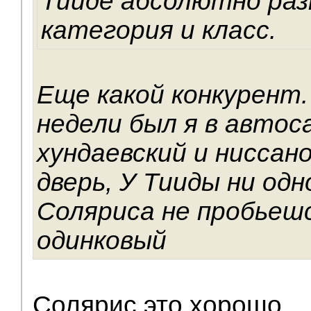
Тииде абсолютно раз
категория и класс.
Еще какой конкурент
недели был я в автос
хундаевский и ниссан
дверь, У Тииды ни одн
Соляриса не пробьешс
одинковый
Солярис это хорошо