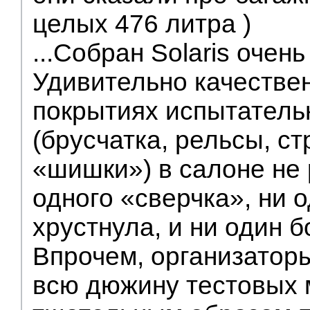
целых 476 литра )
...Собран Solaris очен
Удивительно качествен
покрытиях испытатель
(брусчатка, рельсы, с
«шишки») в салоне не 
одного «сверчка», ни 
хрустнула, и ни один б
Впрочем, организаторы
всю дюжину тестовых