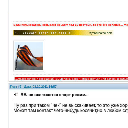
Если пользователь скрывает ссылку под 10 постами, то это его желание... Же
Для добавления сообщений Вы должны зарегистрироваться или авторизоватьс
Пост #
7
Дата:
03.10.2011 14:57
RE: не включается спорт режим...
Ну раз при таком "чек" не выскакивает, то это уже хо
Может там контакт чего-нибудь косячит,но в любом сл