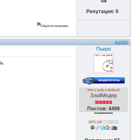
Репутация: 0
Зарегистрирован
#123207
Пьеро
ь.
Это с виду я добрый!
ЗлойМодер
Постов: 4489