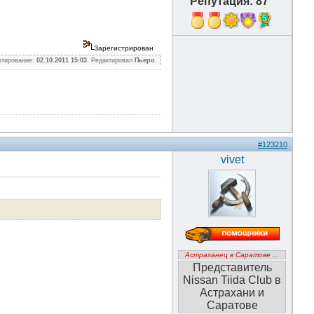
Репутация: 87
5
Зарегистрирован
ктирование:
02.10.2011 15:03
. Редактировал
Пьеро
.
#123210
vivet
Астраханец в Саратове ...
Представитель
Nissan Tiida Club в
Астрахани и
Саратове