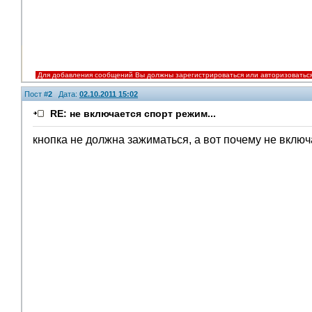
Для добавления сообщений Вы должны зарегистрироваться или авторизоватьс
Пост #
2
Дата:
02.10.2011 15:02
RE: не включается спорт режим...
кнопка не должна зажиматься, а вот почему не включа