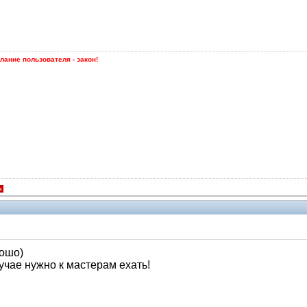
лание пользователя - закон!
я
рошо)
учае нужно к мастерам ехать!
Помощники