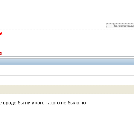
Последнее реда
й.
я
Помощники
е вроде бы ни у кого такого не было.по