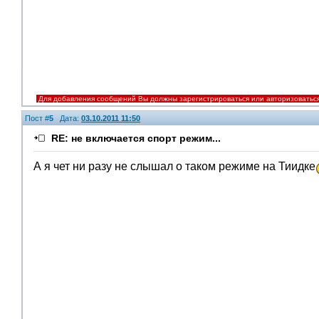
Для добавления сообщений Вы должны зарегистрироваться или авторизоватьс
Пост #
5
Дата:
03.10.2011 11:50
RE: не включается спорт режим...
А я чет ни разу не слышал о таком режиме на Тиидке