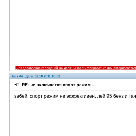
Для добавления сообщений Вы должны зарегистрироваться или авторизоватьс
Пост #
4
Дата:
02.10.2011 18:52
RE: не включается спорт режим...
забей, спорт режим не эффективен, лей 95 бенз и тач