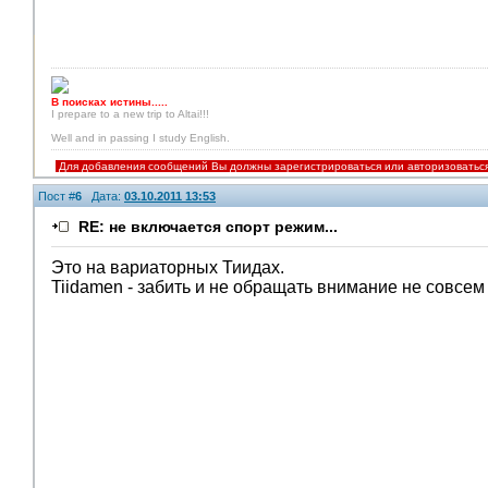
В поисках истины.....
I prepare to a new trip to Altai!!!
Well and in passing I study English.
Для добавления сообщений Вы должны зарегистрироваться или авторизоватьс
Пост #
6
Дата:
03.10.2011 13:53
RE: не включается спорт режим...
Это на вариаторных Тиидах.
Tiidamen - забить и не обращать внимание не совсем