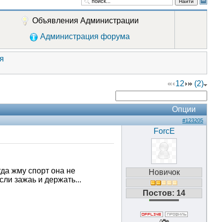
Найти
Объявления Администрации
Администрация форума
я
1
2
(2)
Опции
#123205
ForcE
огда жму спорт она не
Новичок
ли зажаь и держать...
Постов: 14