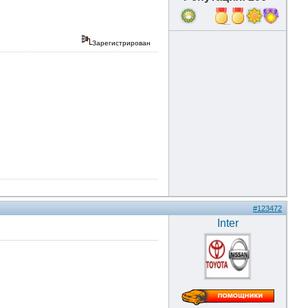
7
Зарегистрирован
#123472
Inter