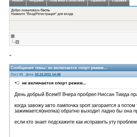
Новое
Форумы
Плагины Статистика
Правила
Справка
Добро пожаловать
Гость
Нажмите "Вход/Регистрация" для входа
Сообщения темы:
не включается спорт режим...
Пост #
1
Дата:
02.10.2011 14:48
не включается спорт режим...
День добрый Всем!!! Вчера пробрел Ниссан Тиида пра
когда завожу авто лампочка sport загорается а потом т
зажимается(кнопка) обратно выходит ладно бы она пр
если кто знает подскажите как исправить уту проблему 