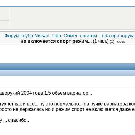
Форум клуба Nissan Tiida
Обмен опытом
Tiida праворука
не включается спорт режим...
(1 чел.)
(1) Гость
ворукий 2004 года 1.5 обьем вариатор...
ухнет как и все... ну это нормально... на ручке вариатора к
осто не держалась но и режим спорт не включается даже ес
... спасибо..