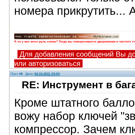
номера прикрутить... А
А чо у вас всех руль слева? Тогда вы поворачиваете дворниками и чистите с
Для добавления сообщений Вы до
или авторизоваться
Пост #
9
Дата:
04.10.2011 23:03
RE: Инструмент в баг
Кроме штатного балло
V.I.P.
вожу набор ключей "зв
компрессор. Зачем клю