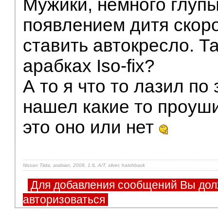
Мужики, немного глупы
появлением дитя скоро
ставить автокресло. Так
арабках Iso-fix?
А то я что то лазил по
нашел какие то проуши
это оно или нет
Nissan Tiida, arabian, 2008, 1.6, A/T, silver, hatchback
Для добавления сообщений Вы дол
авторизоваться