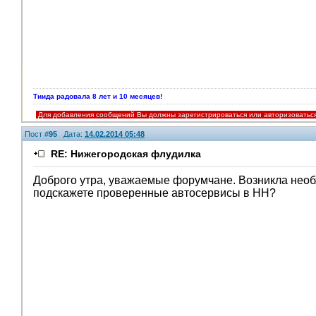
Тиида радовала 8 лет и 10 месяцев!
Для добавления сообщений Вы должны зарегистрироваться или авторизоватьс
Пост #
95
Дата:
14.02.2014 05:48
RE: Нижегородская флудилка
Доброго утра, уважаемые форумчане. Возникла необх
подскажете проверенные автосервисы в НН?