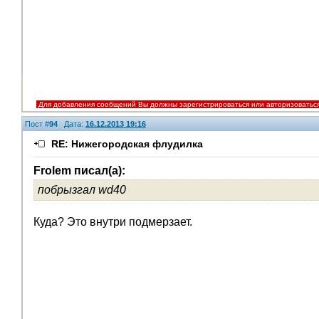
Для добавления сообщений Вы должны зарегистрироваться или авторизоватьс
Пост #
94
Дата:
16.12.2013 19:16
RE: Нижегородская флудилка
Frolem писал(а):
побрызгал wd40
Куда? Это внутри подмерзает.