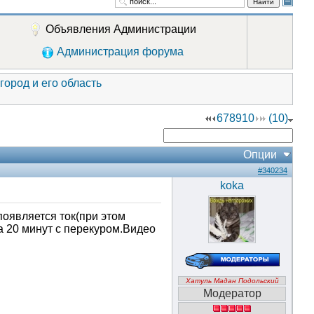
Найти
Объявления Администрации
Администрация форума
ород и его область
6
7
8
9
10
(10)
Опции
#340234
koka
появляется ток(при этом
а 20 минут с перекуром.Видео
Хатуль Мадан Подольский
Модератор