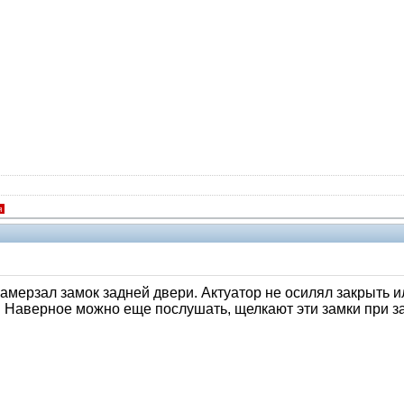
я
мерзал замок задней двери. Актуатор не осилял закрыть ил
 Наверное можно еще послушать, щелкают эти замки при за
V.I.P.