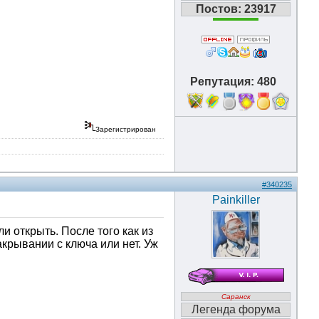
Постов: 23917
Репутация: 480
18
Зарегистрирован
#340235
Painkiller
и открыть. После того как из
крывании с ключа или нет. Уж
Саранск
Легенда форума