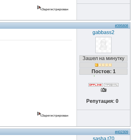
Зарегистрирован
#395808
gabbass2
Зашел на минутку
Постов: 1
Репутация: 0
Зарегистрирован
#402309
sasha.t70