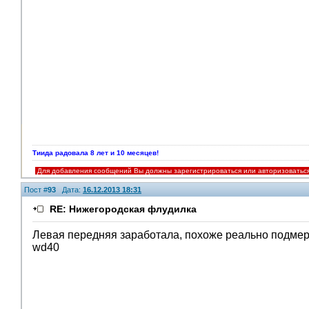
Тиида радовала 8 лет и 10 месяцев!
Для добавления сообщений Вы должны зарегистрироваться или авторизоватьс
Пост #
93
Дата:
16.12.2013 18:31
RE: Нижегородская флудилка
Левая передняя заработала, похоже реально подмерз
wd40