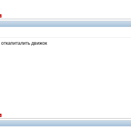
я
 откапиталить движок
я