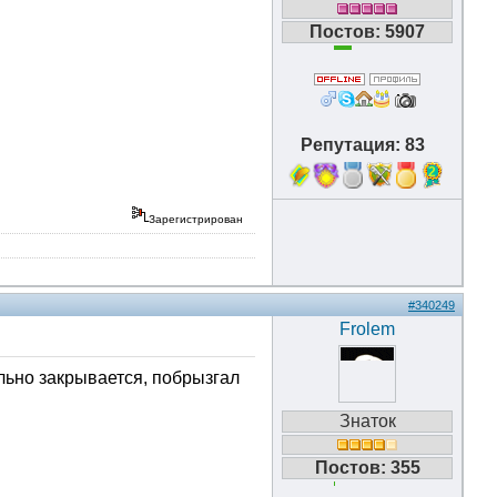
Постов: 5907
Репутация: 83
2
Зарегистрирован
#340249
Frolem
льно закрывается, побрызгал
Знаток
Постов: 355