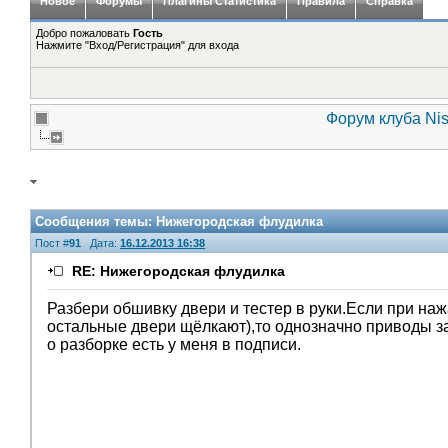
Новое
Форумы
Плагины Статистика
Правила
Справка
Добро пожаловать
Гость
Нажмите "Вход/Регистрация" для входа
Форум клуба Nis
Сообщения темы:
Нижегородская флудилка
Пост #
91
Дата:
16.12.2013 16:38
RE: Нижегородская флудилка
Разбери обшивку двери и тестер в руки.Если при на
остальные двери щёлкают),то однозначно приводы за
о разборке есть у меня в подписи.