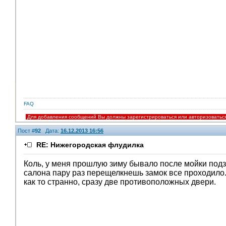
FAQ
Для добавления сообщений Вы должны зарегистрироваться или авторизоватьс
Пост #
92
Дата:
16.12.2013 16:56
RE: Нижегородская флудилка
Коль, у меня прошлую зиму бывало после мойки подза
салона пару раз перещелкнешь замок все проходило.
как то странно, сразу две противоположных двери.