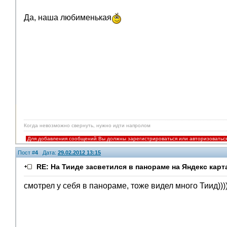
Да, наша любименькая
Когда невозможно свернуть, нужно идти напролом
Для добавления сообщений Вы должны зарегистрироваться или авторизоватьс
Пост #
4
Дата:
29.02.2012 13:15
RE: На Тииде засветился в панораме на Яндекс карт
смотрел у себя в панораме, тоже видел много Тиид)))