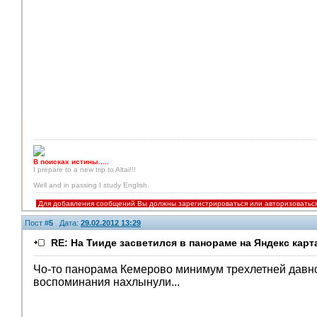
В поисках истины.....
I prepare to a new trip to Altai!!!
Well and in passing I study English.
Для добавления сообщений Вы должны зарегистрироваться или авторизоватьс
Пост #
5
Дата:
29.02.2012 13:29
RE: На Тииде засветился в панораме на Яндекс карт
Чо-то панорама Кемерово минимум трехлетней давно
воспоминания нахлынули...
Помощники