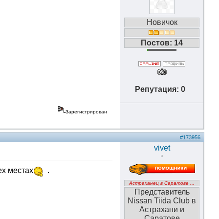
Новичок
Постов: 14
Репутация: 0
Зарегистрирован
#173956
vivet
ех местах
.
Астраханец в Саратове ...
Представитель
Nissan Tiida Club в
Астрахани и
Саратове