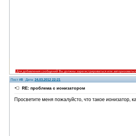
Для добавления сообщений Вы должны зарегистрироваться или авторизоватьс
Пост #
8
Дата:
24.03.2012 22:21
RE: проблема с ионизатором
Просветите меня пожалуйсто, что такое ионизатор, 