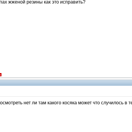
апах жженой резины как это исправить?
я
Помощники
смотреть нет ли там какого косяка может что случилось в т