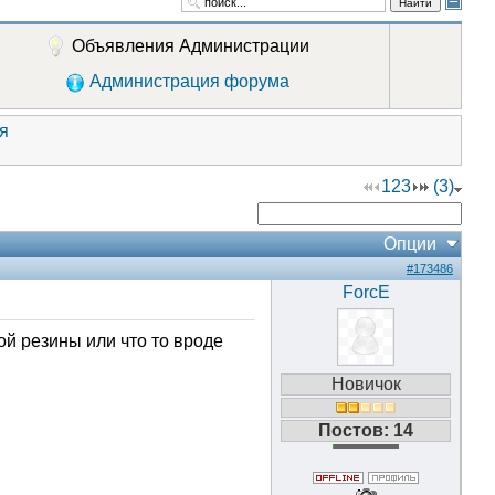
Найти
Объявления Администрации
Администрация форума
я
1
2
3
(3)
Опции
#173486
ForcE
ой резины или что то вроде
Новичок
Постов: 14