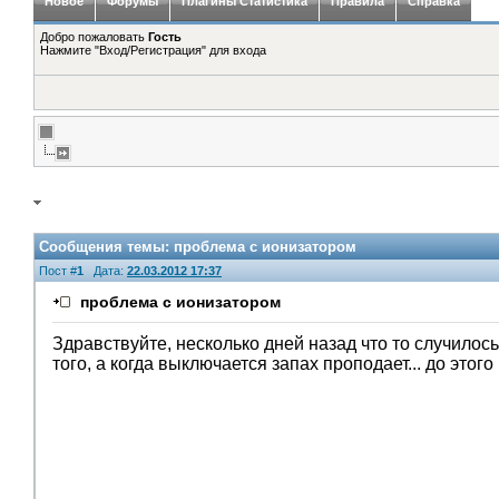
Новое
Форумы
Плагины Статистика
Правила
Справка
Добро пожаловать
Гость
Нажмите "Вход/Регистрация" для входа
Сообщения темы:
проблема с ионизатором
Пост #
1
Дата:
22.03.2012 17:37
проблема с ионизатором
Здравствуйте, несколько дней назад что то случилос
того, а когда выключается запах проподает... до этог