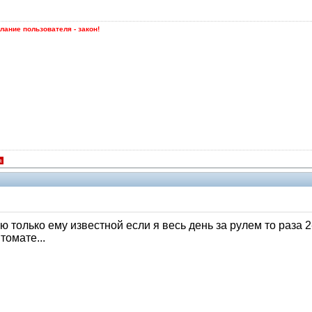
лание пользователя - закон!
я
 только ему известной если я весь день за рулем то раза 2-
томате...