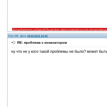
Для добавления сообщений Вы должны зарегистрироваться или авторизоватьс
Пост #
4
Дата:
24.03.2012 14:16
RE: проблема с ионизатором
ну что не у кого такой проблемы не было? может быт