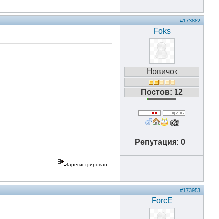
#173882
Foks
Новичок
Постов: 12
Репутация: 0
Зарегистрирован
#173953
ForcE