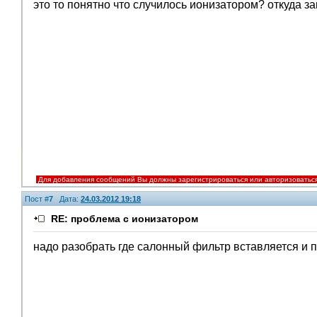
это то понятно что случилось ионизатором? откуда з
Для добавления сообщений Вы должны зарегистрироваться или авторизоватьс
Пост #
7
Дата:
24.03.2012 19:18
RE: проблема с ионизатором
надо разобрать где салонный фильтр вставляется и по