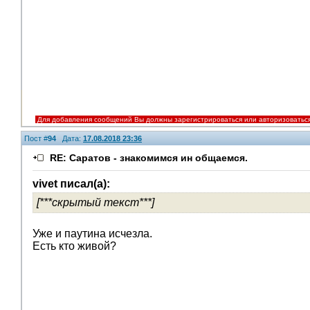
Для добавления сообщений Вы должны зарегистрироваться или авторизоватьс
Пост #
94
Дата:
17.08.2018 23:36
RE: Саратов - знакомимся ин общаемся.
vivet писал(а):
[***скрытый текст***]
Помощники
Уже и паутина исчезла.
Есть кто живой?