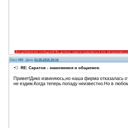
Для добавления сообщений Вы должны зарегистрироваться или авторизоватьс
Пост #
93
Дата:
01.05.2016 20:16
RE: Саратов - знакомимся и общаемся.
Привет!Дико извиняюсь,но наша фирма отказалась от
не ездим.Когда теперь попаду неизвестно.Но в любо
V.I.P.