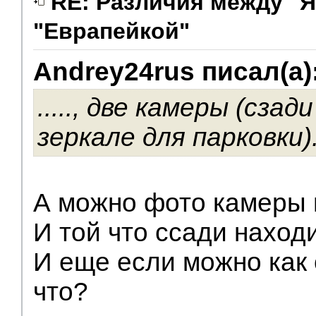
RE: Различия между "Я
"Еврапейкой"
V.I.P.
Andrey24rus писал(а)
....., две камеры (сзад
зеркале для парковки)..
А можно фото камеры 
И той что ссади наход
И еще если можно как
что?