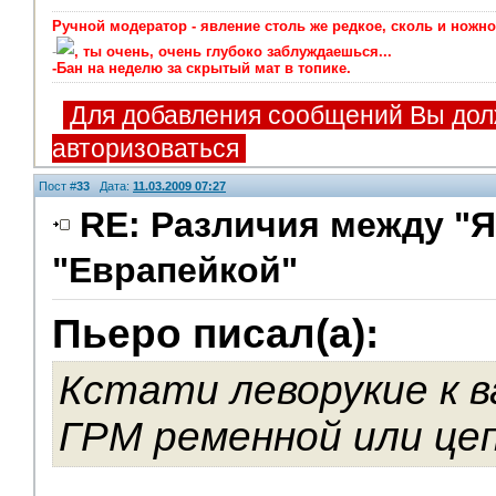
Ручной модератор - явление столь же редкое, сколь и ножно
-
, ты очень, очень глубоко заблуждаешься...
-Бан на неделю за скрытый мат в топике.
Для добавления сообщений Вы дол
авторизоваться
Пост #
33
Дата:
11.03.2009 07:27
RE: Различия между "Я
"Еврапейкой"
Помощники
Пьеро писал(а):
Кстати леворукие к ва
ГРМ ременной или це