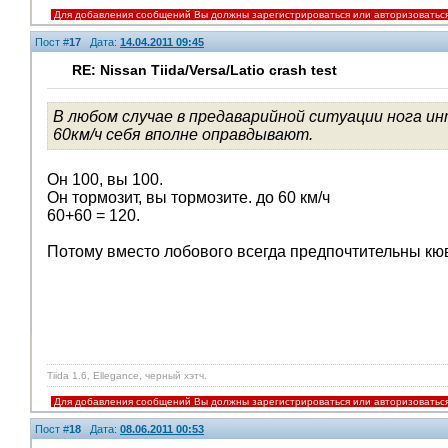
Для добавления сообщений Вы должны зарегистрироваться или авторизоватьс
Пост #
17
Дата:
14.04.2011 09:45
RE: Nissan Tiida/Versa/Latio crash test
В любом случае в предаварийной ситуации нога и
60км/ч себя вполне оправдывают.
Он 100, вы 100.
Он тормозит, вы тормозите. до 60 км/ч
60+60 = 120.
Потому вместо лобового всегда предпочтительны кюв
Tiida 1.6, Ellegance, черный хэтч.
Для добавления сообщений Вы должны зарегистрироваться или авторизоватьс
Пост #
18
Дата:
08.06.2011 00:53