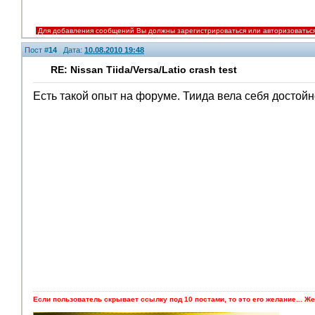
Для добавления сообщений Вы должны зарегистрироваться или авторизоватьс
Пост #
14
Дата:
10.08.2010 19:48
RE: Nissan Tiida/Versa/Latio crash test
Есть такой опыт на форуме. Тиида вела себя достойн
Если пользователь скрывает ссылку под 10 постами, то это его желание... Же