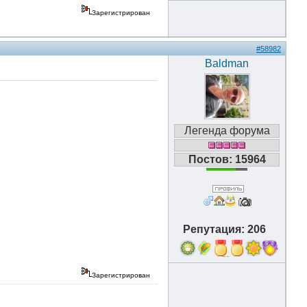
Зарегистрирован
#58982
Baldman
Легенда форума
Постов: 15964
Репутация: 206
7
Зарегистрирован