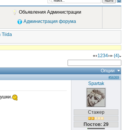
Найти
Объявления Администрации
Администрация форума
 Tiida
1
2
3
4
(4)
Опции
#56369
Spartak
душки.
Стажер
Постов: 29