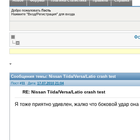
Новое
Форумы
Плагины Статистика
Правила
Справка
Добро пожаловать
Гость
Нажмите "Вход/Регистрация" для входа
Фо
Сообщения темы:
Nissan Tiida/Versa/Latio crash test
Пост #
11
Дата:
17.07.2010 21:04
RE: Nissan Tiida/Versa/Latio crash test
Я тоже приятно удивлен, жалко что боковой удар она