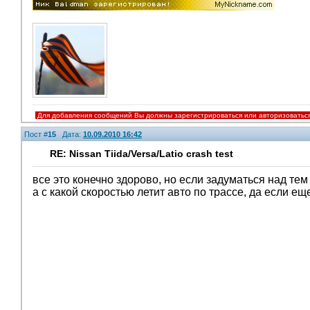
Для добавления сообщений Вы должны зарегистрироваться или авторизоватьс
Пост #
15
Дата:
10.09.2010 16:42
RE: Nissan Tiida/Versa/Latio crash test
все это конечно здорово, но если задуматься над тем 
а с какой скоростью летит авто по трассе, да если еще