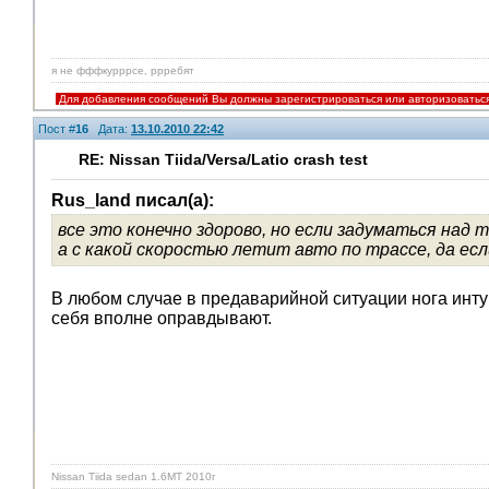
я не фффкурррсе, ррребят
Для добавления сообщений Вы должны зарегистрироваться или авторизоватьс
Пост #
16
Дата:
13.10.2010 22:42
RE: Nissan Tiida/Versa/Latio crash test
Rus_land писал(а):
все это конечно здорово, но если задуматься над 
а с какой скоростью летит авто по трассе, да есл
В любом случае в предаварийной ситуации нога интуи
себя вполне оправдывают.
Nissan Tiida sedan 1.6MT 2010г