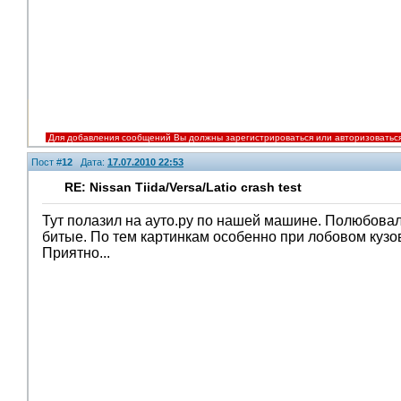
Для добавления сообщений Вы должны зарегистрироваться или авторизоватьс
Пост #
12
Дата:
17.07.2010 22:53
RE: Nissan Tiida/Versa/Latio crash test
Тут полазил на ауто.ру по нашей машине. Полюбовал
битые. По тем картинкам особенно при лобовом кузо
Приятно...