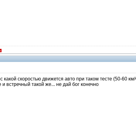
я
с какой скоростью движется авто при таком тесте (50-60 км/ч
 и встречный такой же... не дай бог конечно