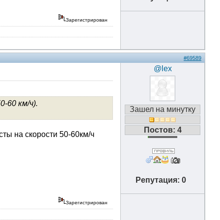
Зарегистрирован
#69589
@lex
-60 км/ч).
Зашел на минутку
Постов: 4
сты на скорости 50-60км/ч
Репутация: 0
Зарегистрирован