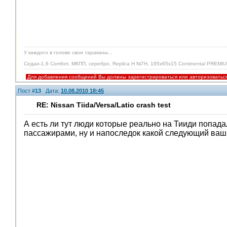
У каждого в голове свои тараканы...
Седан-1,6 Comfort, МКПП, серебро, Replica H Ni7H, 195х65х15 Continental PREMIUM
Для добавления сообщений Вы должны зарегистрироваться или авторизоватьс
Пост #
13
Дата:
10.08.2010 18:45
RE: Nissan Tiida/Versa/Latio crash test
А есть ли тут люди которые реально на Тииди попада
пассажирами, ну и напоследок какой следующий ваш