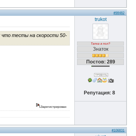
#98482
trukot
 что тесты на скорости 50-
Тапка в пол?
Знаток
Постов: 289
Репутация: 8
Зарегистрирован
#106831