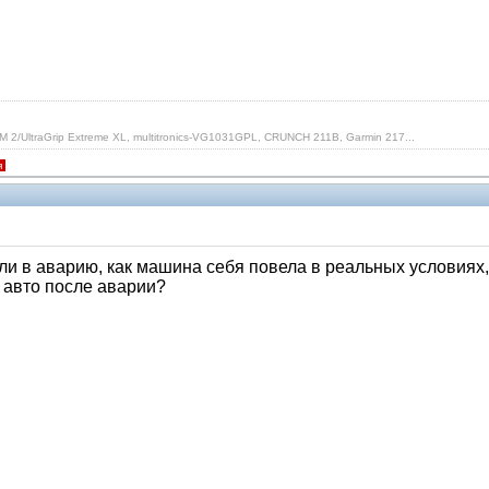
 2/UltraGrip Extreme XL, multitronics-VG1031GPL, CRUNCH 211B, Garmin 217...
я
ли в аварию, как машина себя повела в реальных условиях, 
 авто после аварии?