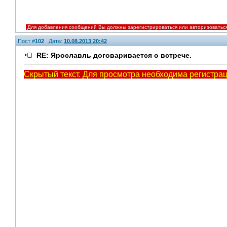
Для добавления сообщений Вы должны зарегистрироваться или авторизоватьс
Пост #
102
Дата:
10.08.2013 20:42
RE: Ярославль договаривается о встрече.
Скрытый текст. Для просмотра необходима регистрац
V.I.P.