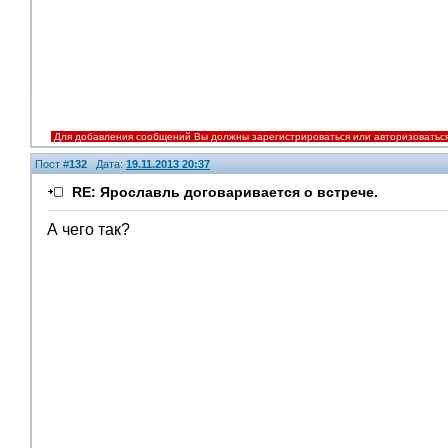
Для добавления сообщений Вы должны зарегистрироваться или авторизоватьс
Пост #
132
Дата:
19.11.2013 20:37
RE: Ярославль договаривается о встрече.
А чего так?