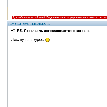
Для добавления сообщений Вы должны зарегистрироваться или авторизоватьс
Пост #
133
Дата:
19.11.2013 20:40
RE: Ярославль договаривается о встрече.
Лёх, ну ты в курсе.
V.I.P.