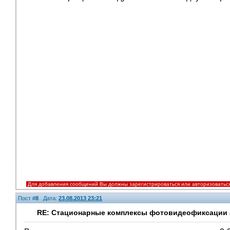
Помощники
Для добавления сообщений Вы должны зарегистрироваться или авторизоватьс
Пост #
8
Дата:
23.08.2013 23:21
RE: Стационарные комплексы фотовидеофиксации а