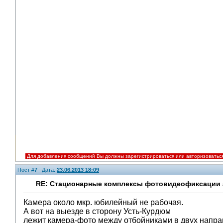
Для добавления сообщений Вы должны зарегистрироваться или авторизоватьс
Пост #
7
Дата:
23.06.2013 18:09
RE: Стационарные комплексы фотовидеофиксации а
Камера около мкр. юбилейный не рабочая.
А вот на выезде в сторону Усть-Курдюм
лежит камера-фото между отбойниками в двух напра