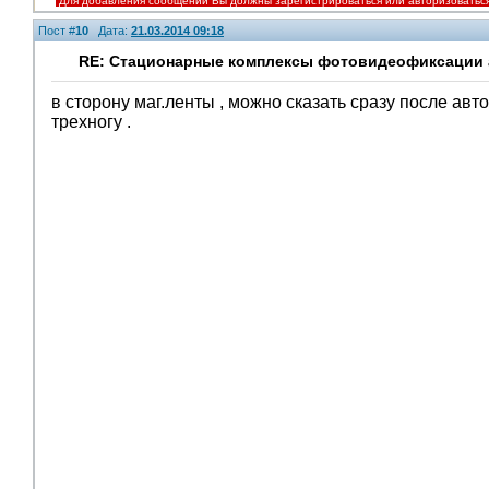
Для добавления сообщений Вы должны зарегистрироваться или авторизоватьс
Пост #
10
Дата:
21.03.2014 09:18
RE: Стационарные комплексы фотовидеофиксации а
в сторону маг.ленты , можно сказать сразу после ав
трехногу .
Помощники