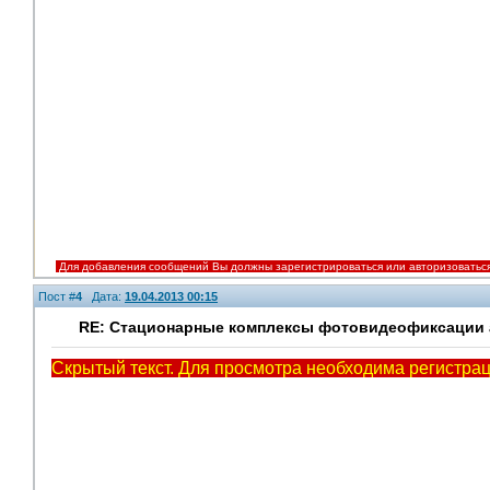
Для добавления сообщений Вы должны зарегистрироваться или авторизоватьс
Пост #
4
Дата:
19.04.2013 00:15
RE: Стационарные комплексы фотовидеофиксации а
Скрытый текст. Для просмотра необходима регистрац
V.I.P.