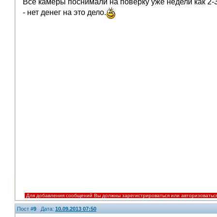
Все камеры поснимали на поверку уже недели как 2-3
- нет денег на это дело.
Помощники
Для добавления сообщений Вы должны зарегистрироваться или авторизоватьс
Пост #
9
Дата:
10.09.2013 07:50