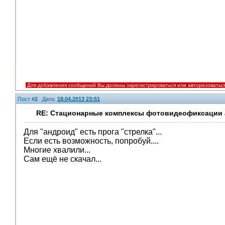
Для добавления сообщений Вы должны зарегистрироваться или авторизоватьс
Пост #
2
Дата:
18.04.2013 23:51
RE: Стационарные комплексы фотовидеофиксации а
Для "андроид" есть прога "стрелка"...
Если есть возможность, попробуй....
Многие хвалили...
V.I.P.
Сам ещё не скачал...