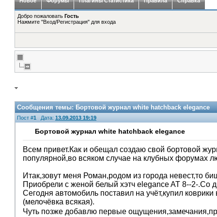
Новое
Форумы
Плагины Статистика
Правила
Справка
Добро пожаловать
Гость
Нажмите "Вход/Регистрация" для входа
Сообщения темы:
Бортовой журнал white hatchback elegance
Пост #
1
Дата:
13.09.2013 19:19
Бортовой журнал white hatchback elegance
Всем привет.Как и обещал создаю свой бортовой жур
популярной,во всяком случае на клубных форумах лю
Итак,зовут меня Роман,родом из города невест,то би
Приобрели с женой белый хэтч elegance AT 8--2-.Со 
Сегодня автомобиль поставил на учёт,купил коврики 
(мелочёвка всякая).
Чуть позже добавлю первые ощущения,замечания,п