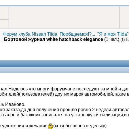
Форум клуба Nissan Tiida
Пообщаемся!?...
"Я и моя Tiida".
Бортовой журнал white hatchback elegance
(1 чел.)
(1) Г
нал.Надеюсь что многи форумчане последуют за мной и дан
бителей(пользователей) других марок автомобилей,такие в
шь Иваново.
дня заказа,до дня получения прошло ровно 2 недели.автоса
в салон и багажник,записался на установку сигнализации,и 
редложения и желания
(хотя бы через недельку).