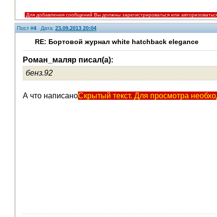
Для добавления сообщений Вы должны зарегистрироваться или авторизоватьс
Пост #
4
Дата:
23.09.2013 20:04
RE: Бортовой журнал white hatchback elegance
Роман_маляр писал(а):
бенз.92
А что написано
Скрытый текст. Для просмотра необхо