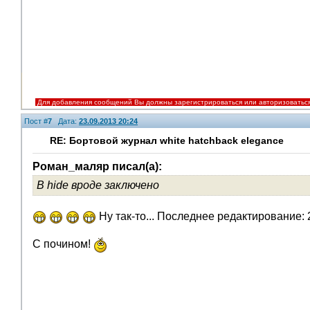
Для добавления сообщений Вы должны зарегистрироваться или авторизоватьс
Пост #
7
Дата:
23.09.2013 20:24
RE: Бортовой журнал white hatchback elegance
Роман_маляр писал(а):
В hide вроде заключено
Ну так-то... Последнее редактирование: 
С почином!