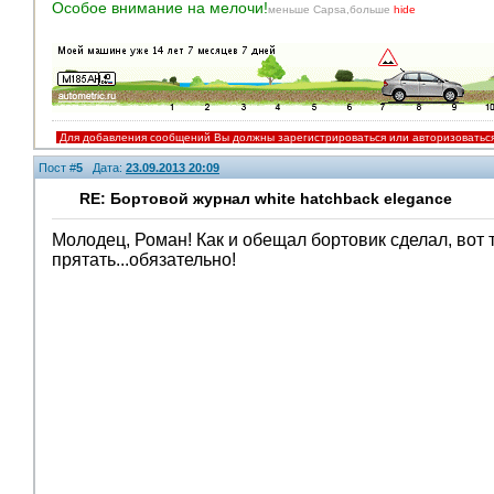
Особое внимание на мелочи!
меньше Capsa,больше
hide
Для добавления сообщений Вы должны зарегистрироваться или авторизоватьс
Пост #
5
Дата:
23.09.2013 20:09
RE: Бортовой журнал white hatchback elegance
Молодец, Роман! Как и обещал бортовик сделал, во
прятать...обязательно!