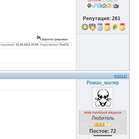
Репутация: 261
16
Зарегистрирован
ктирование:
23.09.2013 20:09
. Редактировал
Vlad76
.
#322147
Роман_маляр
white hatchback elegance
Любитель
Постов: 72