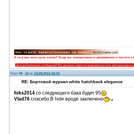
А чо у вас всех руль слева? Тогда вы поворачиваете дворниками и чистите с
Для добавления сообщений Вы должны зарегистрироваться или авторизоватьс
Пост #
6
Дата:
23.09.2013 20:23
RE: Бортовой журнал white hatchback elegance
foks2014
со следующего бака будет 95
Vlad76
спасибо.В hide вроде заключено