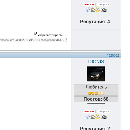
Репутация: 4
Зарегистрирован
ктирование:
23.09.2013 20:07
. Редактировал
Vlad76
.
#320082
DIONIS
Любитель
Постов: 68
Репутация: 2