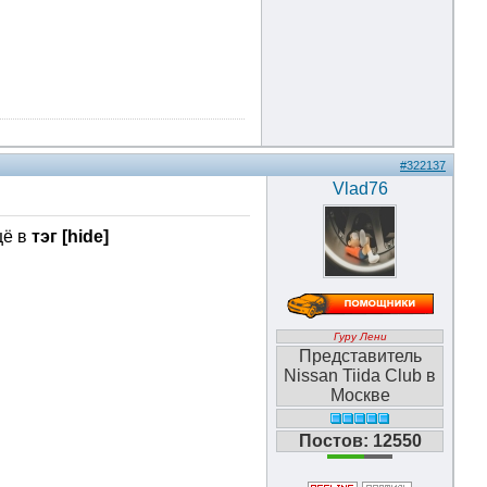
#322137
Vlad76
щё в
тэг [hide]
Гуру Лени
Представитель
Nissan Tiida Club в
Москве
Постов: 12550