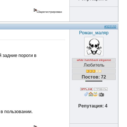
Зарегистрирован
#322132
Роман_маляр
 задние пороги в
white hatchback elegance
Любитель
Постов: 72
Репутация: 4
 в пользовании.