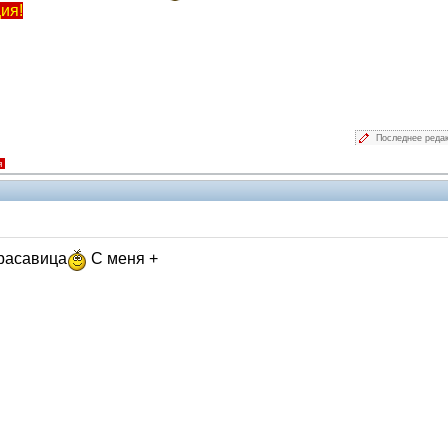
ия!
Последнее реда
я
красавица
С меня +