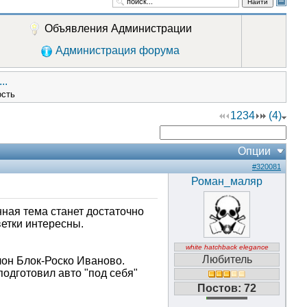
Найти
Объявления Администрации
Администрация форума
..
ость
1
2
3
4
(4)
Опции
#320081
Роман_маляр
ная тема станет достаточно
етки интересны.
white hatchback elegance
Любитель
лон Блок-Роско Иваново.
подготовил авто "под себя"
Постов: 72