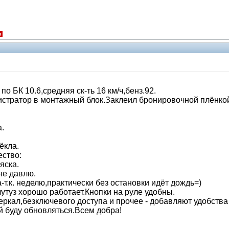
я
 БК 10.6,средняя ск-ть 16 км/ч,бенз.92.
гистратор в монтажный блок.Заклеил бронировочной плёнкой
.
ёкла.
ество:
яска.
не давлю.
т.к. неделю,практически без остановки идёт дождь=)
утуз хорошо работает.Кнопки на руле удобны.
еркал,безключевого доступа и прочее - добавляют удобства
 буду обновляться.Всем добра!