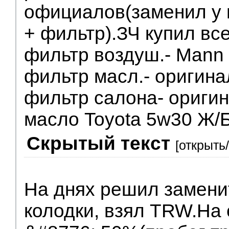
официалов(заменил у 
+ фильтр).ЗЧ купил все
фильтр воздуш.- Mann
фильтр масл.- оригина
фильтр салона- оригин
масло Toyota 5w30 Ж/
Скрытый текст
[открыть
На днях решил замени
колодки, взял TRW.На 