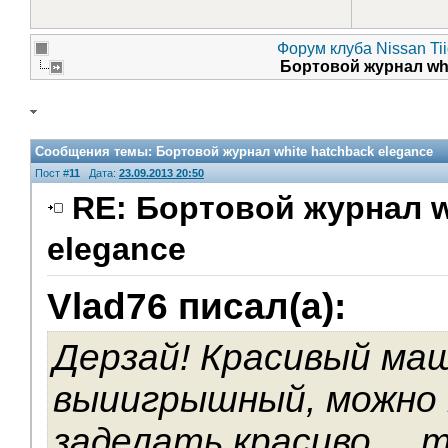
Форум клуба Nissan Ti
Бортовой журнал whi
Сообщения темы:
Бортовой журнал white hatchback elegance
Пост #
11
Дата:
23.09.2013 20:50
RE: Бортовой журнал w
elegance
Vlad76 писал(а):
Дерзай! Красивый ма
выиигрышный, можно 
заделать красиво ... 