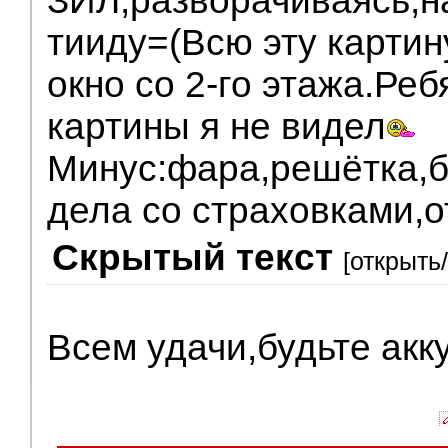
ЗИЛ,разворачиваясь,н
тииду=(Всю эту картин
окно со 2-го этажа.Ре
картины я не видел
Минус:фара,решётка,б
дела со страховками,о
Скрытый текст
[открыть
Всем удачи,будьте акк