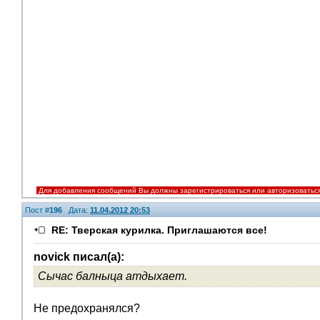
Для добавления сообщений Вы должны зарегистрироваться или авторизоватьс
Пост #
196
Дата:
11.04.2012 20:53
RE: Тверская курилка. Приглашаются все!
novick писал(а):
Сычас балныца атдыхает.
Помощники
Не предохранялся?