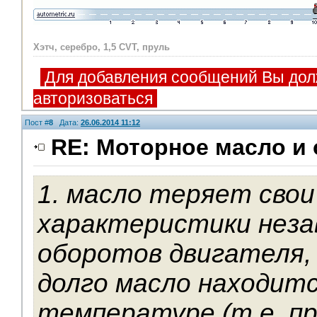
Хэтч, серебро, 1,5 CVT, пруль
Для добавления сообщений Вы дол
авторизоваться
Пост #
8
Дата:
26.06.2014 11:12
RE: Моторное масло и
1. масло теряет свои
V.I.P.
характеристики неза
оборотов двигателя, 
долго масло находитс
температуре (т.е. пр