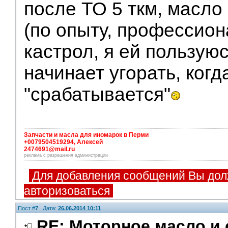
после ТО 5 ткм, масло 
(по опыту, профессио
кастрол, я ей пользуюс
начинает угорать, когд
"срабатывается"
Запчасти и масла для иномарок в Перми
+0079504519294, Алексей
2474691@mail.ru
реклама с разрешения администрации
Для добавления сообщений Вы дол
авторизоваться
Пост #
7
Дата:
26.06.2014 10:11
RE: Моторное масло и