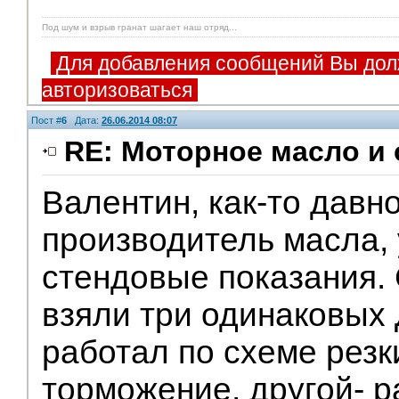
Под шум и взрыв гранат шагает наш отряд...
Для добавления сообщений Вы дол
авторизоваться
Пост #
6
Дата:
26.06.2014 08:07
RE: Моторное масло и
Валентин, как-то давно
V.I.P.
производитель масла,
стендовые показания. 
взяли три одинаковых
работал по схеме резк
торможение, другой- р