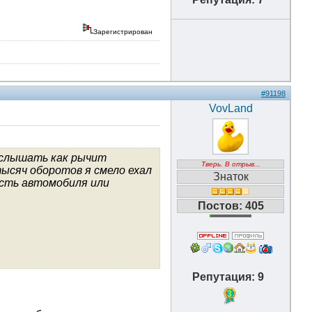
Зарегистрирован
#91198
VovLand
 слышать как рычит
Тверь. В отрыв...
тысяч оборотов я смело ехал
Знаток
ость автомобиля или
Постов: 405
Репутация: 9
3