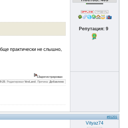
Репутация: 9
3
обще практически не слышно,
Зарегистрирован
9:25
. Редактировал
VovLand
. Причина:
Добавлено
#91201
Vityaz74