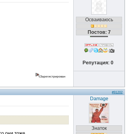
Осваиваюсь
Постов: 7
Репутация: 0
Зарегистрирован
#91202
Damage
Знаток
го они тоже