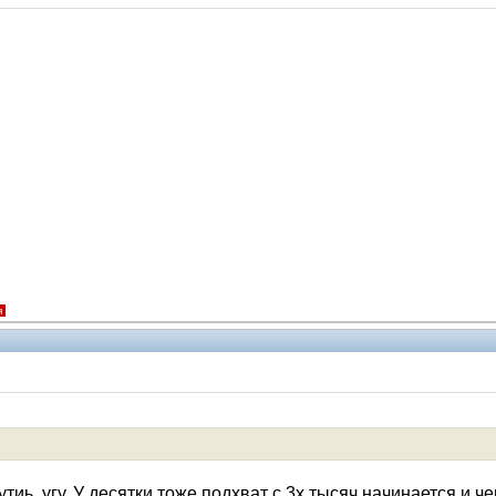
я
иь, угу. У десятки тоже подхват с 3х тысяч начинается и че