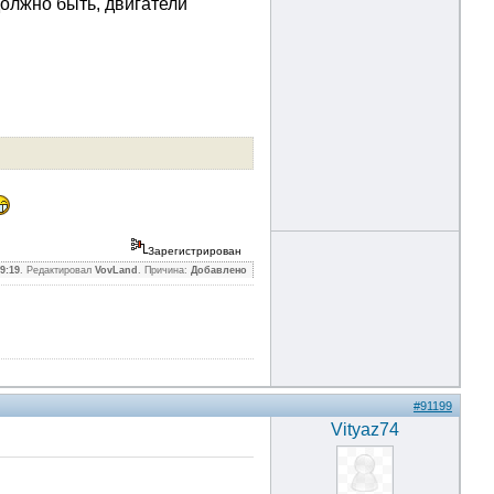
должно быть, двигатели
Зарегистрирован
9:19
. Редактировал
VovLand
. Причина:
Добавлено
#91199
Vityaz74