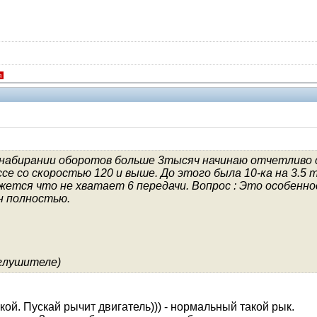
я
и набирании оборотов больше 3тысяч начинаю отчетливо
е со скоростью 120 и выше. До этого была 10-ка на 3.5 
кажется что не хватает 6 передачи. Вопрос : Это особенн
н полностью.
 глушителе)
ой. Пускай рычит двигатель))) - нормальный такой рык.