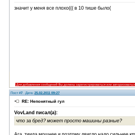
значит у меня все плохо((( в 10 тише было(
Для добавления сообщений Вы должны зарегистрироваться или авторизоватьс
Пост #
7
Дата:
25.02.2011 09:27
RE: Непонятный гул
VovLand писал(а):
что за бред? может просто машины разные?
Ага, тиида мощнее и поэтому двигло надо сильнее крут