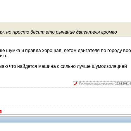
я, но просто бесит ето рычание двигателя громко
ще шумка и правда хорошая, летом двигателя по городу во
ись.
думаю что найдется машина с сильно лучше шумоизоляцией
Последнее редактирование:
25.02.2011 0
я