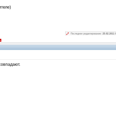
ителе)
Последнее редактирование:
25.02.2011 
я
совпадают.