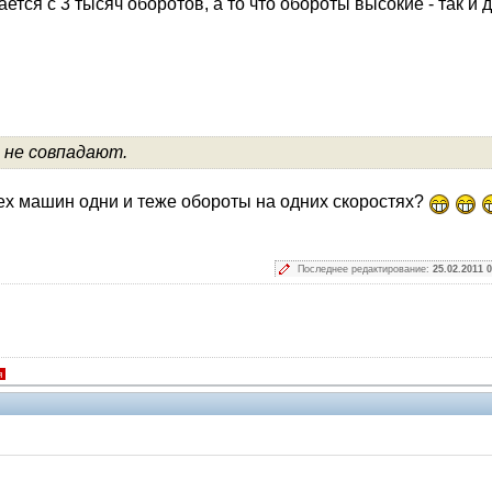
тся с 3 тысяч оборотов, а то что обороты высокие - так и 
 не совпадают.
ех машин одни и теже обороты на одних скоростях?
Последнее редактирование:
25.02.2011 0
я