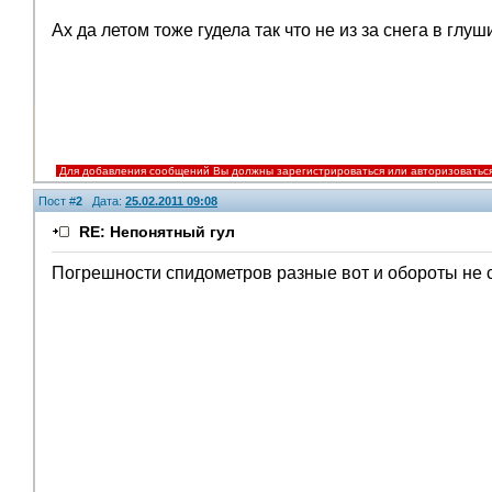
Ах да летом тоже гудела так что не из за снега в глуш
Для добавления сообщений Вы должны зарегистрироваться или авторизоватьс
Пост #
2
Дата:
25.02.2011 09:08
RE: Непонятный гул
Погрешности спидометров разные вот и обороты не 