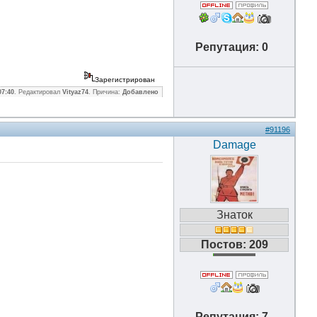
Репутация: 0
Зарегистрирован
07:40
. Редактировал
Vityaz74
. Причина:
Добавлено
#91196
Damage
Знаток
Постов: 209
Репутация: 7