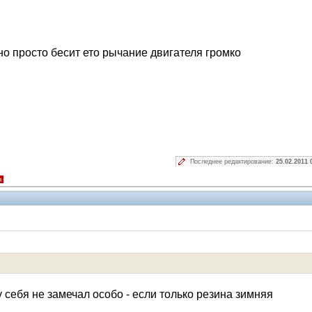
но просто бесит ето рычание двигателя громко
Последнее редактирование:
25.02.2011 
я
у себя не замечал особо - если только резина зимняя