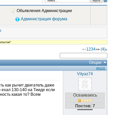
Найти
Объявления Администрации
Администрация форума
ы
 опытом"
1
2
3
4
(4)
Опции
#91191
Vityaz74
ь как рычит двигатель даже
о ехал 130-140 на Тииде если
вность какая то? Всем
Осваиваюсь
Постов: 7