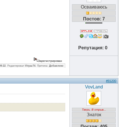
Осваиваюсь
Постов: 7
Репутация: 0
Зарегистрирован
09:22
. Редактировал
Vityaz74
. Причина:
Добавлено
#91200
VovLand
Тверь. В отрыв...
Знаток
Постов: 405