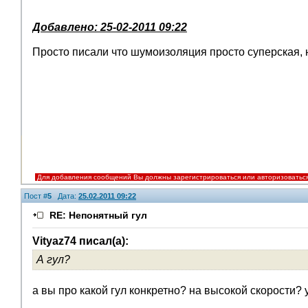
Добавлено: 25-02-2011 09:22
Просто писали что шумоизоляция просто суперская, 
Для добавления сообщений Вы должны зарегистрироваться или авторизоватьс
Пост #
5
Дата:
25.02.2011 09:22
RE: Непонятный гул
Vityaz74 писал(а):
А гул?
а вы про какой гул конкретно? на высокой скорости? 