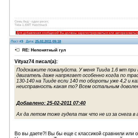
Семь бед - один ресет.
Tiida 1.6MT Hatchback
Для добавления сообщений Вы должны зарегистрироваться или авторизоватьс
Пост #
3
Дата:
25.02.2011 09:18
RE: Непонятный гул
Vityaz74 писал(а):
Подскажите пожалуйста. У меня Тиида 1.6 мт пр
двигатель даже напрягает особенно когда по трасс
130-140 на Тииде если 140 то обороты уже 4,2 и 
неисправность какая то? Всем остальным доволе
Добавлено: 25-02-2011 07:40
Ах да летом тоже гудела так что не из за снега в
Во вы даете?! Вы бы еще с классикой сравнили или ок