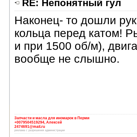
RE: Непонятный гул
Наконец- то дошли рук
V.I.P.
кольца перед катом! Р
и при 1500 об/м), двига
вообще не слышно.
Запчасти и масла для иномарок в Перми
+0079504519294, Алексей
2474691@mail.ru
реклама с разрешения администрации