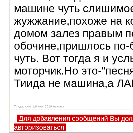
машине чуть слишимо
жужжание,похоже на к
домом залез правым п
обочине,пришлось по-б
чуть. Вот тогда я и ус
моторчик.Но это-"песн
Тиида не машина,а Л
Тиида, хэтч, 1.6 мкпп 2010 мексика
Для добавления сообщений Вы дол
авторизоваться