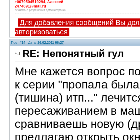
+0079504519294, Алексей
2474691@mail.ru
реклама с разрешения администрации
Для добавления сообщений Вы дол
авторизоваться
Пост #
14
Дата:
26.02.2011 06:27
RE: Непонятный гул
Мне кажется вопрос п
к серии "пропала была
(тишина) итп..." лечит
пересаживанием в маш
сравниваешь новую (д
предлагаю открыть окн