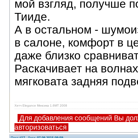
мой взгляд, получше п
Тииде.
А в остальном - шумои
в салоне, комфорт в ц
даже близко сравниват
Раскачивает на волнах
мягковата задняя подв
Хетч Elegance Мексика 1.6MT 2008
Для добавления сообщений Вы дол
авторизоваться
Пост #
17
Дата:
07.09.2015 08:59