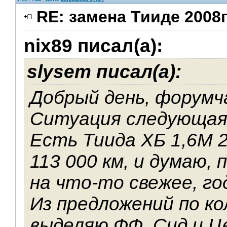
RE: замена Тииде 2008г
nix89 писал(а):
slysem писал(а):
Добрый день, форумч
Ситуация следующая
Есть Тиида ХБ 1,6М 2
113 000 км, и думаю,
на что-то свежее, год
Из предложений по ко
выделяю ФФ, Сид и Ц