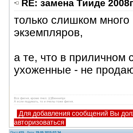
RE: замена Тииде 2008г
только слишком много
экземпляров,
а те, что в приличном 
ухоженные - не прода
Все фигня, кроме пчел. (с)Виннипух
А если подумать, то и пчелы тоже фигня.
Для добавления сообщений Вы дол
авторизоваться
Пост #
15
Дата:
29.05.2015 07:34