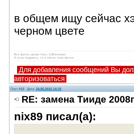
в общем ищу сейчас хэт
черном цвете
Все фигня, кроме пчел. (с)Виннипух
А если подумать, то и пчелы тоже фигня.
Для добавления сообщений Вы дол
авторизоваться
Пост #
13
Дата:
24.05.2015 14:33
RE: замена Тииде 2008г
nix89 писал(а):
Помощники