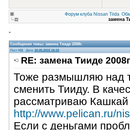
Форум клуба Nissan Tiida
Обм
замена Т
Сообщения темы:
замена Тииде 2008г.
Пост #
11
Дата:
20.05.2015 16:25
RE: замена Тииде 2008г
Тоже размышляю над т
сменить Тииду. В каче
рассматриваю Кашкай 
http://www.pelican.ru/n
Если с деньгами пробл