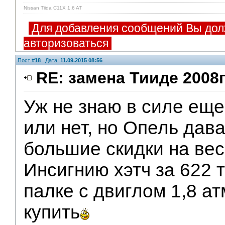
Nissan Tiida C11X 1,6 AT
Для добавления сообщений Вы дол
авторизоваться
Пост #
18
Дата:
11.09.2015 08:56
RE: замена Тииде 2008г
Уж не знаю в силе ещ
или нет, но Опель дав
большие скидки на ве
Инсигнию хэтч за 622 т
палке с двиглом 1,8 а
купить