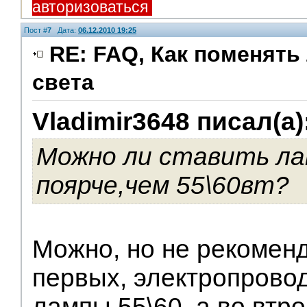
авторизоваться
Пост #
7
Дата:
06.12.2010 19:25
RE: FAQ, Как поменять
света
V.I.P.
Vladimir3648 писал(а)
Можно ли ставить ла
поярче,чем 55\60вт?
Можно, но не рекоменд
первых, электропровод
лампы 55\60, а во втр