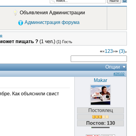
Найти
Объявления Администрации
Администрация форума
я
 может пищать ?
(1 чел.)
(1) Гость
1
2
3
(3)
Опции
#28102
Makar
бре. Как объяснили свист
Постоялец
Постов: 130