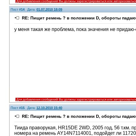
Для добавления сообщений Вы должны зарегистрироваться или авторизоватьс
Пост #
14
Дата:
01.07.2010 18:09
RE: Пищит ремень ? в положении D, обороты падают
у меня такая же проблема, пока значения не придаю-
Для добавления сообщений Вы должны зарегистрироваться или авторизоватьс
Пост #
15
Дата:
12.10.2010 15:40
RE: Пищит ремень ? в положении D, обороты падают
Тиида праворукая, HR15DE 2WD, 2005 год, 56 т.км. пр
номера на ремень AY14N7114001, подойдет ли 117