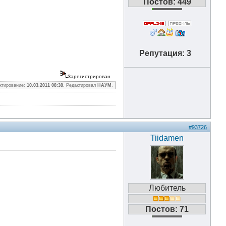
Постов: 449
Репутация: 3
Зарегистрирован
ктирование:
10.03.2011 08:38
. Редактировал
НАУМ
.
#93726
Tiidamen
Любитель
Постов: 71