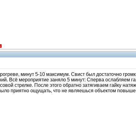
я
прогреве, минут 5-10 максимум. Свист был достаточно громк
ий. Всё мероприятие заняло 5 минут: Сперва ослабляем га
совой стрелке. После этого обратно затягиваем гайку натяж
 было приятно ощущать, что не являешься объектом повыш