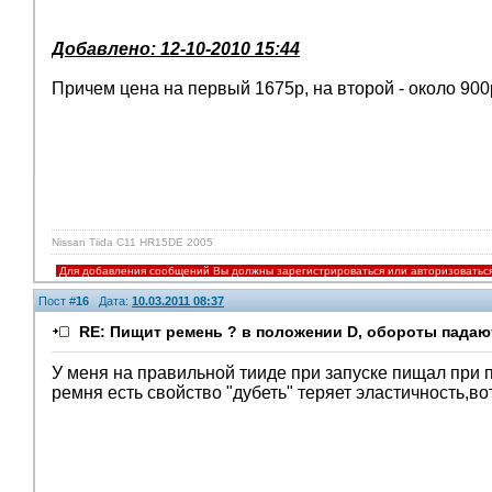
Добавлено: 12-10-2010 15:44
Причем цена на первый 1675р, на второй - около 900р
Nissan Tiida C11 HR15DE 2005
Для добавления сообщений Вы должны зарегистрироваться или авторизоватьс
Пост #
16
Дата:
10.03.2011 08:37
RE: Пищит ремень ? в положении D, обороты падают
У меня на правильной тииде при запуске пищал при 
ремня есть свойство "дубеть" теряет эластичность,вот