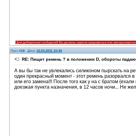
Для добавления сообщений Вы должны зарегистрироваться или авторизоватьс
Пост #
18
Дата:
10.03.2011 10:49
RE: Пищит ремень ? в положении D, обороты падают
А вы бы так не увлекались силиконом пырскать на реме
один прекрасный момент - этот ремень разорвался в
или его замена!!! После того как у на с братом (ехал
доезжая пункта назначения, в 12 часов ночи... Не жел