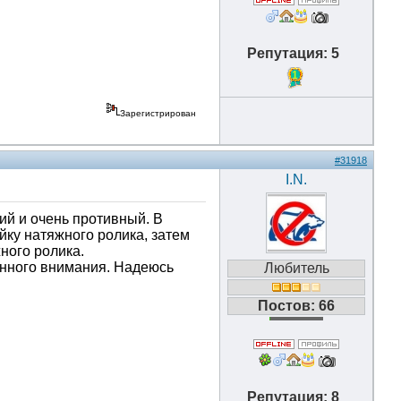
Репутация: 5
1
Зарегистрирован
#31918
I.N.
ий и очень противный. В
йку натяжного ролика, затем
ного ролика.
енного внимания. Надеюсь
Любитель
Постов: 66
Репутация: 8