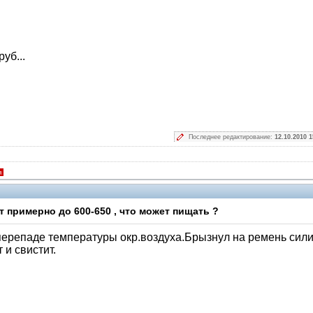
уб...
Последнее редактирование:
12.10.2010 1
я
 примерно до 600-650 , что может пищать ?
перепаде температуры окр.воздуха.Брызнул на ремень сил
 и свистит.