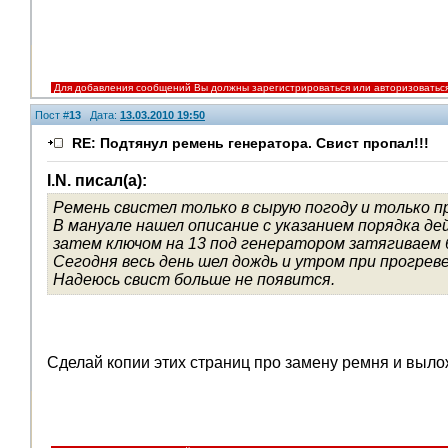
Для добавления сообщений Вы должны зарегистрироваться или авторизоватьс
Пост #
13
Дата:
13.03.2010 19:50
RE: Подтянул ремень генератора. Свист пропал!!!
I.N. писал(а):
Ремень свистел только в сырую погоду и только п
В мануале нашел описание с указанием порядка де
затем ключом на 13 под генератором затягиваем 
Сегодня весь день шел дождь и утром при прогре
Надеюсь свист больше не появится.
Сделай копии этих страниц про замену ремня и выл