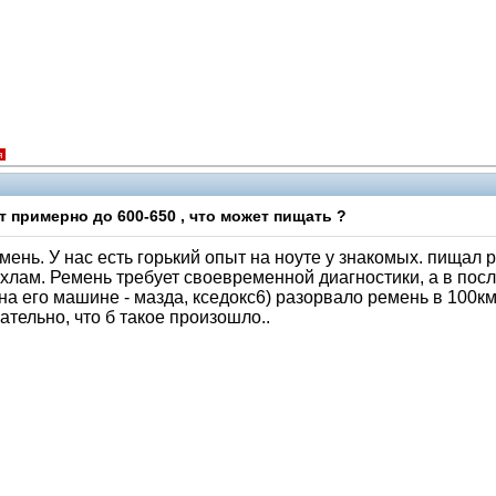
я
 примерно до 600-650 , что может пищать ?
нь. У нас есть горький опыт на ноуте у знакомых. пищал рем
 хлам. Ремень требует своевременной диагностики, а в пос
и на его машине - мазда, кседокс6) разорвало ремень в 100км
ательно, что б такое произошло..