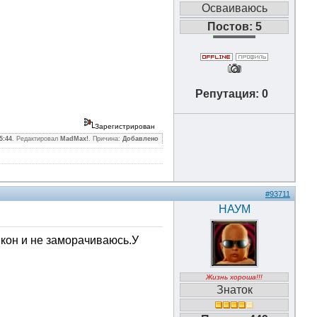
Осваиваюсь
Постов: 5
Репутация: 0
Зарегистрирован
5:44
. Редактировал
MadMax!
. Причина:
Добавлено
#93711
НАУМ
икон и не заморачиваюсь.У
Жизнь хороша!!!
Знаток