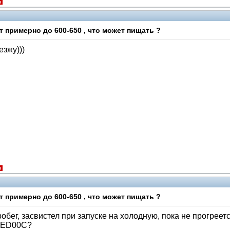
я
 примерно до 600-650 , что может пищать ?
езжу)))
я
 примерно до 600-650 , что может пищать ?
обег, засвистел при запуске на холодную, пока не прогреетс
20ED00C?