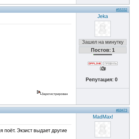
#55332
Jeka
Зашел на минутку
Постов: 1
Репутация: 0
Зарегистрирован
#69473
MadMax!
я поёт. Экзист выдает другие