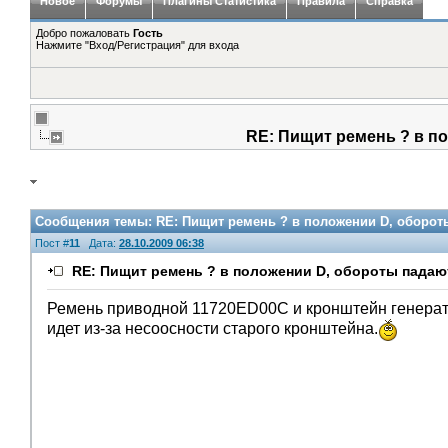
Новое
Форумы
Плагины Статистика
Правила
Справка
Добро пожаловать
Гость
Нажмите "Вход/Регистрация" для входа
RE: Пищит ремень ? в по
Сообщения темы:
RE: Пищит ремень ? в положении D, обороты
Пост #
11
Дата:
28.10.2009 06:38
RE: Пищит ремень ? в положении D, обороты падают
Ремень приводной 11720ED00C и кронштейн генерато
идет из-за несоосности старого кронштейна.