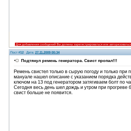
Для добавления сообщений Вы должны зарегистрироваться или авторизоватьс
Пост #
12
Дата:
27.11.2009 00:34
Подтянул ремень генератора. Свист пропал!!!
Ремень свистел только в сырую погоду и только при 
мануале нашел описание с указанием порядка действ
ключом на 13 под генератором затягиваем болт по ча
Сегодня весь день шел дождь и утром при прогреве
свист больше не появится.