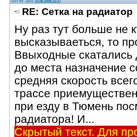
Пост #
3
Дата:
23.06.2008 22:27
RE: Сетка на радиатор
Ну раз тут больше не к
V.I.P.
высказываеться, то пр
Ввыходные скатались 
до места назначение с
средняя скорость всего
трассе приемуществен
при езду в Тюмень пос
радиатора! И...
Скрытый текст. Для пр