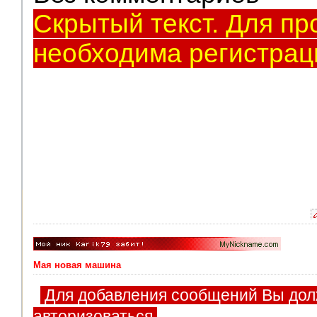
V.I.P.
Скрытый текст. Для пр
необходима регистрац
Мая новая машина
Для добавления сообщений Вы дол
авторизоваться