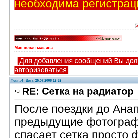
необходима регистрац
Мая новая машина
Для добавления сообщений Вы дол
авторизоваться
Пост #
4
Дата:
25.07.2008 12:52
RE: Сетка на радиатор
После поездки до Ана
V.I.P.
предыдущие фотографи
спасает сетка просто ф