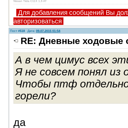
Nissan Tiida C11X 1,6 AT
Для добавления сообщений Вы дол
авторизоваться
Пост #
518
Дата:
09.07.2015 01:54
RE: Дневные ходовые 
А в чем цимус всех э
Я не совсем понял из о
Чтобы птф отдельно
горели?
да