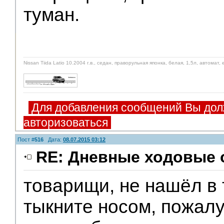
туман.
Nissan Tiida Latio 10.2004 г.в., седан, праворульная японка, белая, 1,5л, автома
Для добавления сообщений Вы дол
авторизоваться
Пост #
516
Дата:
08.07.2015 03:12
RE: Дневные ходовые 
товарищи, не нашёл в т
тыкните носом, пожал