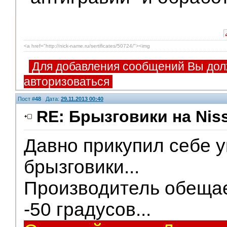
<a href="http://nick-name.ru/sertificates/50724/"><img
Для добавления сообщений Вы дол
авторизоваться
Пост #
48
Дата:
29.11.2013 00:40
RE: Брызговики на Niss
Давно прикупил себе 
V.I.P.
брызговики...
Производитель обещает
-50 градусов...