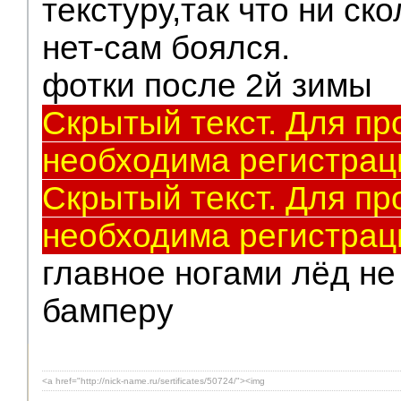
текстуру,так что ни ск
нет-сам боялся.
фотки после 2й зимы
Скрытый текст. Для пр
необходима регистрац
Скрытый текст. Для пр
необходима регистрац
главное ногами лёд не
бамперу
<a href="http://nick-name.ru/sertificates/50724/"><img