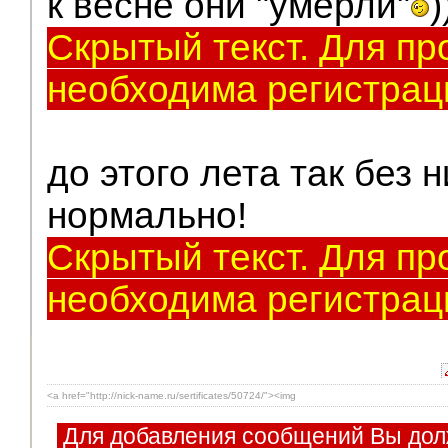
к весне они "умерли"
)
Скрытый текст. Для пр
необходима регистрац
до этого лета так без н
нормально!
Скрытый текст. Для пр
необходима регистрац
<a href="http://nick-name.ru/sertificates/50724/"><img
Для добавления сообщений Вы дол