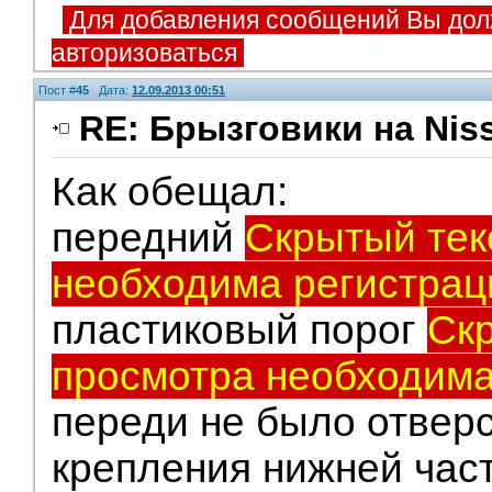
Для добавления сообщений Вы дол
авторизоваться
Пост #
45
Дата:
12.09.2013 00:51
RE: Брызговики на Niss
V.I.P.
Как обещал:
передний
Скрытый тек
необходима регистрац
пластиковый порог
Скр
просмотра необходима
переди не было отвер
крепления нижней час