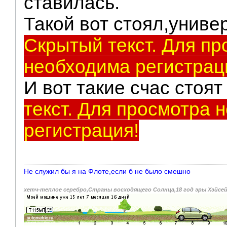
ставилась.
Такой вот стоял,унив
Скрытый текст. Для пр
необходима регистрац
И вот такие счас стоя
текст. Для просмотра 
регистрация!
Не служил бы я на Флоте,если б не было смешно
хетч-теплое серебро,Страны восходящего Солнца,18 год эры Хэйсе