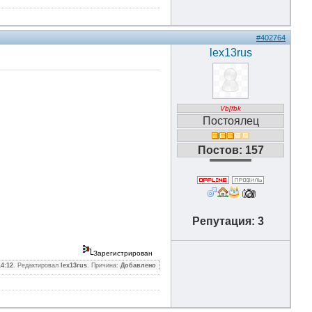
#402764
lex13rus
Vb[fbk
Постоялец
Постов: 157
Репутация: 3
Зарегистрирован
14:12
. Редактировал
lex13rus
. Причина:
Добавлено