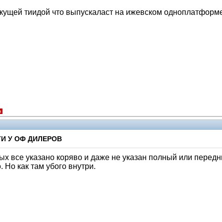
 текущей тиидой что выпускаласт на ижевском одноплатформ
я
И У ОФ ДИЛЕРОВ
х все указано коряво и даже не указан полный или передн
. Но как там убого внутри.