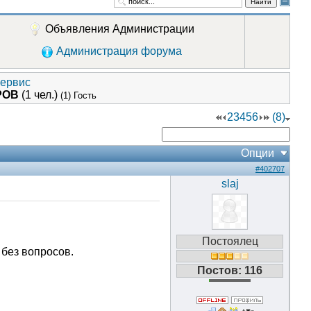
Найти
Объявления Администрации
Администрация форума
сервис
РОВ
(1 чел.)
(1) Гость
2
3
4
5
6
(8)
Опции
#402707
slaj
Постоялец
 без вопросов.
Постов: 116