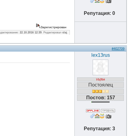
Репутация: 0
Зарегистрирован
едактирование:
22.10.2016 12:39
. Редактировал
slaj
.
#402709
lex13rus
Vb[fbk
Постоялец
Постов: 157
Репутация: 3