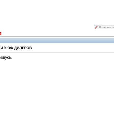
Последнее р
я
И У ОФ ДИЛЕРОВ
пишусь.