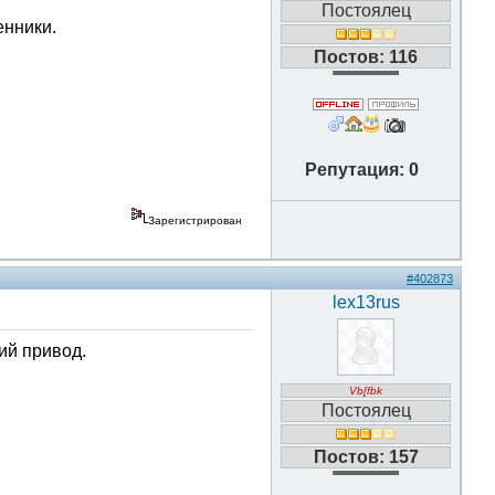
Постоялец
енники.
Постов: 116
Репутация: 0
Зарегистрирован
#402873
lex13rus
ий привод.
Vb[fbk
Постоялец
Постов: 157