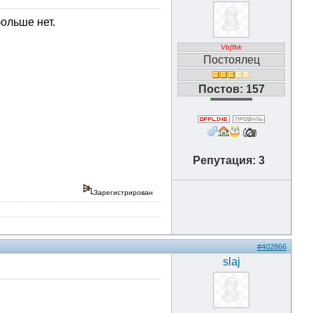
больше нет.
Vb[fbk
Постоялец
Постов: 157
Репутация: 3
Зарегистрирован
#402866
slaj