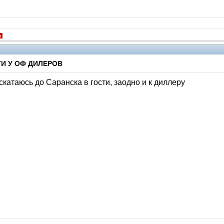
я
И У ОФ ДИЛЕРОВ
 скатаюсь до Саранска в гости, заодно и к диллеру