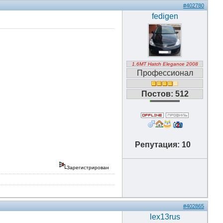
#402780
fedigen
1.6MT Hatch Elegance 2008
Профессионал
Постов: 512
Репутация: 10
Зарегистрирован
#402865
lex13rus