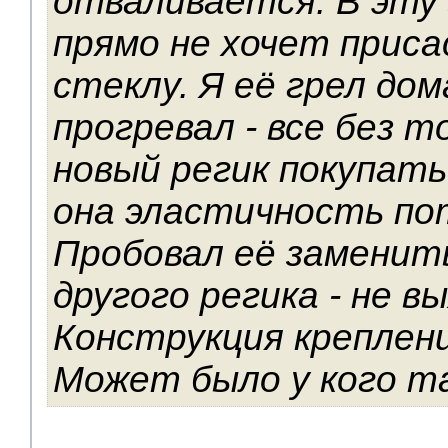
отваливается. В эту
прямо не хочет приса
стеклу. Я её грел дом
прогревал - все без 
новый регик покупать
она эластичность по
Пробовал её заменить
другого регика - не в
Конструкция креплени
Может было у кого т