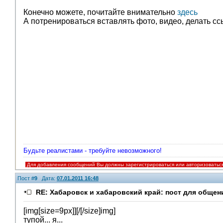
Помощники
Конечно можете, почитайте внимательно
здесь
А потренироваться вставлять фото, видео, делать ссы
Будьте реалистами - требуйте невозможного!
Для добавления сообщений Вы должны зарегистрироваться или авторизоватьс
Пост #
9
Дата:
07.01.2011 16:48
RE: Хабаровск и хабаровский край: пост для общен
[img[size=9px]][/[/size]img]
тупой... я...