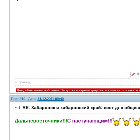
По
эх прокачу)
Для добавления сообщений Вы должны зарегистрироваться или авторизоватьс
Пост #
10
Дата:
31.12.2011 09:40
RE: Хабаровск и хабаровский край: пост для общен
Дальневосточники!!!
С наступающим!!!
Модераторы