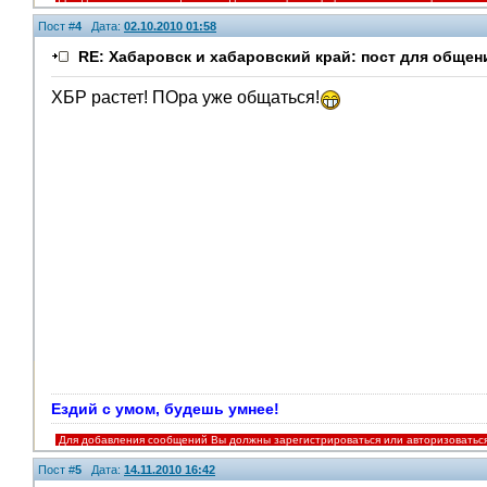
Пост #
4
Дата:
02.10.2010 01:58
RE: Хабаровск и хабаровский край: пост для общен
ХБР растет! ПОра уже общаться!
Ездий с умом, будешь умнее!
Для добавления сообщений Вы должны зарегистрироваться или авторизоватьс
Пост #
5
Дата:
14.11.2010 16:42