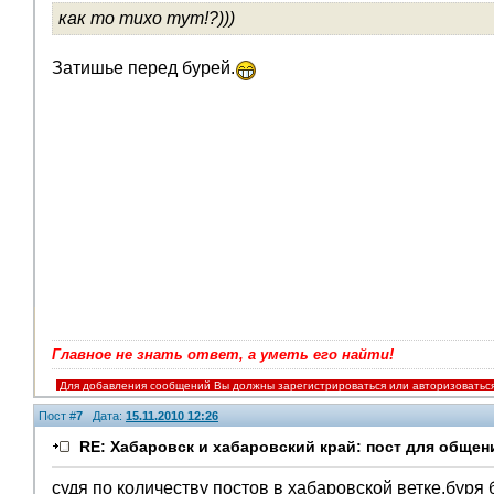
как то тихо тут!?)))
V.I.P.
Затишье перед бурей.
Главное не знать ответ, а уметь его найти!
Для добавления сообщений Вы должны зарегистрироваться или авторизоватьс
Пост #
7
Дата:
15.11.2010 12:26
RE: Хабаровск и хабаровский край: пост для общен
судя по количеству постов в хабаровской ветке,буря б