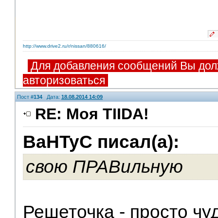
http://www.drive2.ru/r/nissan/880616/
Для добавления сообщений Вы дол
авторизоваться
Пост #
134
Дата:
18.08.2014 14:09
RE: Моя TIIDA!
BaHTyC писал(а):
V.I.P.
свою ПРАВильную
Решеточка - просто чуд