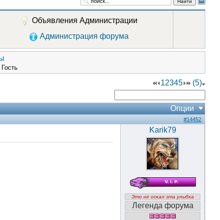
Найти
Объявления Администрации
Администрация форума
ры
) Гость
1
2
3
4
5
(5)
Опции
#14452
Karik79
Это не оскал эта улыбка
Легенда форума