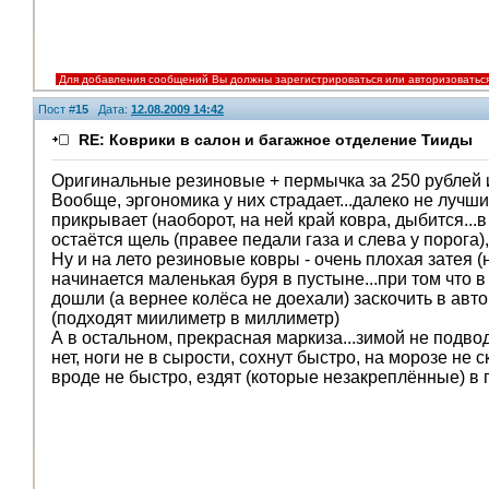
Для добавления сообщений Вы должны зарегистрироваться или авторизоватьс
Пост #
15
Дата:
12.08.2009 14:42
RE: Коврики в салон и багажное отделение Тииды
Оригинальные резиновые + пермычка за 250 рублей и
Вообще, эргономика у них страдает...далеко не лучши
прикрывает (наоборот, на ней край ковра, дыбится...
остаётся щель (правее педали газа и слева у порога),
Ну и на лето резиновые ковры - очень плохая затея (
начинается маленькая буря в пустыне...при том что в
дошли (а вернее колёса не доехали) заскочить в ав
(подходят миилиметр в миллиметр)
А в остальном, прекрасная маркиза...зимой не подво
нет, ноги не в сырости, сохнут быстро, на морозе н
вроде не быстро, ездят (которые незакреплённые) в 