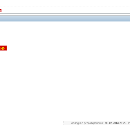
я
ия!
Партнеры
Последнее редактирование:
08.02.2013 21:29
. 