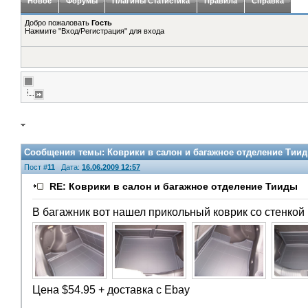
Новое
Форумы
Плагины Статистика
Правила
Справка
Добро пожаловать
Гость
Нажмите "Вход/Регистрация" для входа
Сообщения темы:
Коврики в салон и багажное отделение Тии
Пост #
11
Дата:
16.06.2009 12:57
RE: Коврики в салон и багажное отделение Тииды
В багажник вот нашел прикольный коврик со стенкой
Цена $54.95 + доставка с Ebay