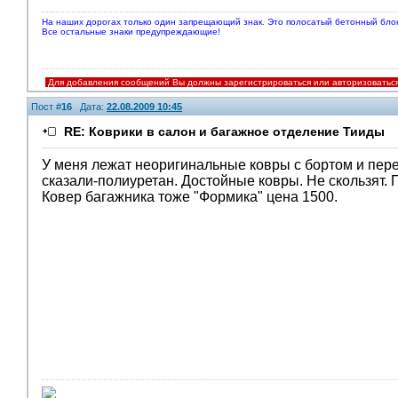
На наших дорогах только один запрещающий знак. Это полосатый бетонный блок
Все остальные знаки предупреждающие!
Для добавления сообщений Вы должны зарегистрироваться или авторизоватьс
Пост #
16
Дата:
22.08.2009 10:45
RE: Коврики в салон и багажное отделение Тииды
У меня лежат неоригинальные ковры с бортом и пер
сказали-полиуретан. Достойные ковры. Не скользят. 
Ковер багажника тоже "Формика" цена 1500.