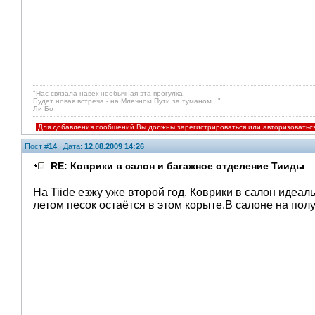
"Нас связала навек необычная эта прогулка,
Будет новая встреча - на Млечном Пути за туманом..."
Ли Бо
Для добавления сообщений Вы должны зарегистрироваться или авторизоватьс
Пост #
14
Дата:
12.08.2009 14:26
RE: Коврики в салон и багажное отделение Тииды
На Tiide езжу уже второй год. Коврики в салон идеаль
летом песок остаётся в этом корыте.В салоне на полу 