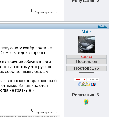
Репутация: 0
Зарегистрирован
#21148
Mailz
 левую ногу ковёр почти не
1.5см, с каждой стороны
Маасква
Постоялец
ри включении обдува в ноги
 только потому что руки не
Постов: 175
о их собственным лекалам
как в плоских коврах-ковшах)
и плотными. Изнашиваются
огда не грязные))
Репутация: 5
1
Зарегистрирован