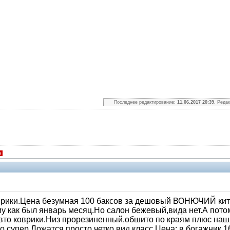
Последнее редактирование:
11.06.2017 20:39
. Реда
я
врики.Цена безумная 100 баксов за дешовый ВОНЮЧИЙ кита
у как был январь месяц.Но салон бежевый,вида нет.А пото
 авто коврики.Низ прорезиненный,обшито по краям плюс н
 супер.Ложатся просто четко,вид класс.Цена: в богажник 1