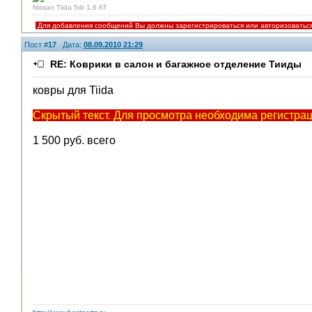
Nissan Tiida 5dr 1.6 AT
Для добавления сообщений Вы должны зарегистрироваться или авторизоватьс
Пост #
17
Дата:
08.09.2010 21:29
RE: Коврики в салон и багажное отделение Тииды
ковры для Tiida
Скрытый текст. Для просмотра необходима регистрац
1 500 руб. всего