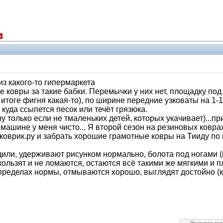
я
з какого-то гипермаркета
е ковры за такие бабки. Перемычки у них нет, площадку под
в итоге фигня какая-то), по ширине передние узковаты на 1-
 куда ссыпется песок или течёт грязюка.
ну только если не тмаленьких детей, которых укачивает)...п
 машине у меня чисто... Я второй сезон на резиновых коврах
токоврик.ру и забрать хорошие грамотные ковры на Тииду п
дили, удерживают рисунком нормально, болота под ногами (
е скользят и не ломаются, остаются всё такими же мягкими 
пределах нормы, отмываются хорошо, выглядят достойно (к