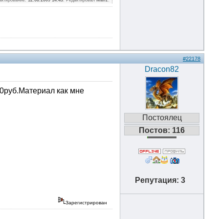
актирование:
12.08.2009 14:43
. Редактировал
Mailz
.
#22178
Dracon82
0руб.Материал как мне
Постоялец
Постов: 116
Репутация: 3
Зарегистрирован