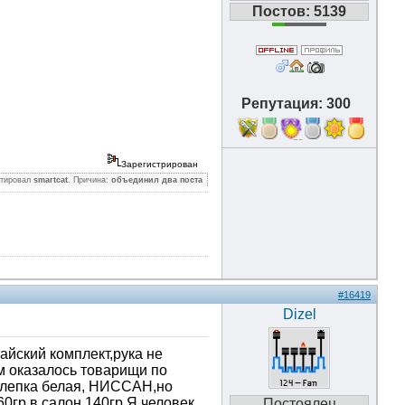
Постов: 5139
Репутация: 300
11
Зарегистрирован
ктировал
smartcat
. Причина:
объединил два поста
#16419
Dizel
йский комплект,рука не
м оказалось товарищи по
ашлепка белая, НИССАН,но
60гр.в салон 140гр.Я человек
Постоялец