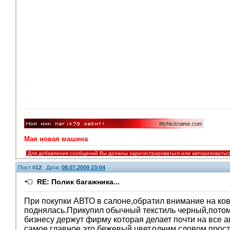
Мая новая машина
Для добавления сообщений Вы должны зарегистрироваться или авторизоватьс
Пост #
12
Дата:
08.07.2009 23:04
RE: Полик багажника...
При покупки АВТО в салоне,обратил внимание на ко
поднялась.Прикупил обычный текстиль черный,потом
бизнесу держут фирму которая делает почти на все
самое главное это бежевый цвет,одним словом просто