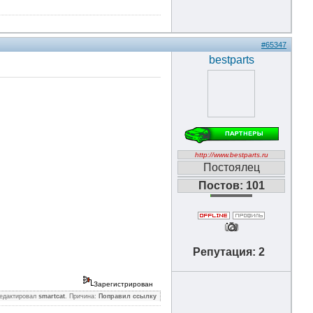
#65347
bestparts
http://www.bestparts.ru
Постоялец
Постов: 101
Репутация: 2
Зарегистрирован
Редактировал
smartcat
. Причина:
Поправил ссылку