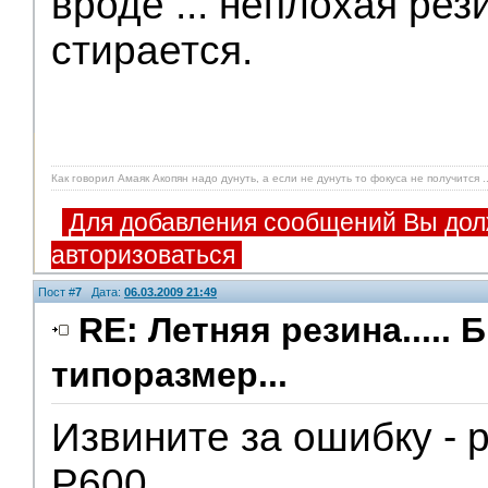
вроде ... неплохая рез
стирается.
Как говорил Амаяк Акопян надо дунуть, а если не дунуть то фокуса не получится ..
Для добавления сообщений Вы дол
авторизоваться
Пост #
7
Дата:
06.03.2009 21:49
RE: Летняя резина..... 
типоразмер...
Извините за ошибку - 
Р600