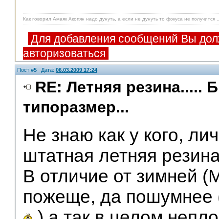
Как говорил Амаяк Акопян надо дунуть, а если не дунуть то фокуса не получится ..
Для добавления сообщений Вы дол
авторизоваться
Пост #
5
Дата:
06.03.2009 17:24
RE: Летняя резина..... 
типоразмер...
Не знаю как у кого, ли
штатная летняя резин
В отличие от зимней (
пожеще, да пошумнее (
) а так в целом непло