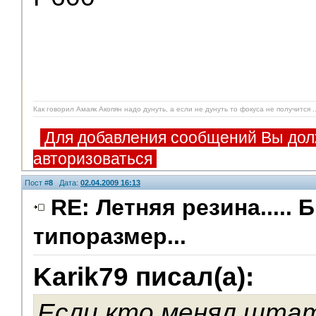
Как говорил Амаяк Акопян надо дунуть, а если не дунуть то фокуса не получится ..
Для добавления сообщений Вы дол
авторизоваться
Пост #
8
Дата:
02.04.2009 16:13
RE: Летняя резина..... 
типоразмер...
Karik79 писал(а):
Если кто менял штат