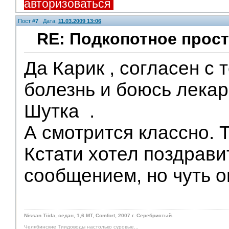
авторизоваться
Пост #
7
Дата:
11.03.2009 13:06
RE: Подкопотное прост
Помощники
Да Карик , согласен с т
болезнь и боюсь лекарс
Шутка
.
А смотрится классно. Т
Кстати хотел поздрави
сообщением, но чуть 
Nissan Tiida, седан, 1,6 MT, Comfort, 2007 г. Серебристый.
Челябинские Тиидоводы настолько суровые...