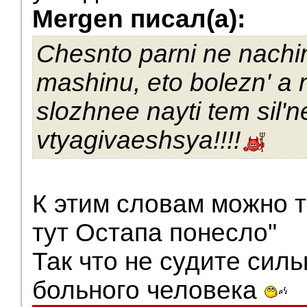
Mergen писал(а):
Chesnto parni ne nachin
mashinu, eto bolezn' a
slozhnee nayti tem sil'n
vtyagivaeshsya!!!!
К этим словам можно т
тут Остапа понесло"
Так что не судите силь
больного человека