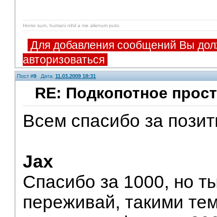
Homo sum, humani nihil a me alienum puto.
Для добавления сообщений Вы дол
авторизоваться
Пост #
9
Дата:
11.03.2009 18:31
RE: Подкопотное прост
Всем спасибо за пози
V.I.P.
Jax
Спасибо за 1000, но т
переживай, такими те