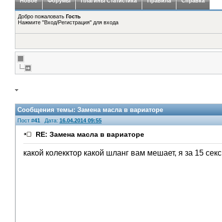
Новое
Форумы
Плагины Статистика
Правила
Справка
Добро пожаловать
Гость
Нажмите "Вход/Регистрация" для входа
Сообщения темы:
Замена масла в вариаторе
Пост #
41
Дата:
16.04.2014 09:55
RE: Замена масла в вариаторе
какой колекктор какой шланг вам мешает, я за 15 секс