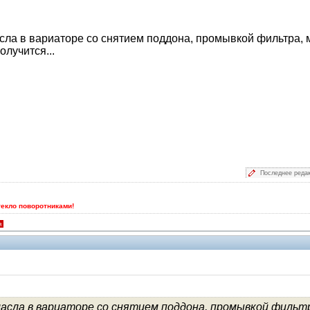
ла в вариаторе со снятием поддона, промывкой фильтра, 
олучится...
Последнее реда
текло поворотниками!
я
асла в вариаторе со снятием поддона, промывкой фильт