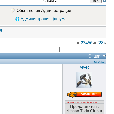
Найти
Объявления Администрации
Администрация форума
я
2
3
4
5
6
(28)
Опции
#352657
vivet
Астраханец в Саратове ...
Представитель
Nissan Tiida Club в