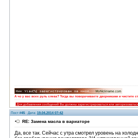
А чо у вас всех руль слева? Тогда вы поворачиваете дворниками и чистите с
Для добавления сообщений Вы должны зарегистрироваться или авторизоватьс
Пост #
45
Дата:
19.04.2014 07:42
RE: Замена масла в вариаторе
Да, все так. Сейчас с утра смотрел уровень на хол