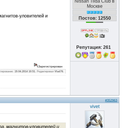
Nissan Tiida Club в
Москве
магнитов-уловителей и
Постов: 12550
Репутация: 261
16
Зарегистрирован
ктирование:
19.04.2014 10:51
. Редактировал
Vlad76
.
#352963
vivet
ра, магнитов-уловителей и