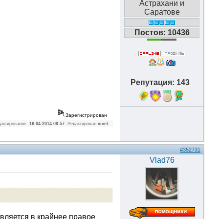
Астрахани и
Саратове
Постов: 10436
Репутация: 143
10
Зарегистрирован
дактирование:
16.04.2014 09:57
. Редактировал
vivet
.
#352731
Vlad76
авляется в крайнее правое