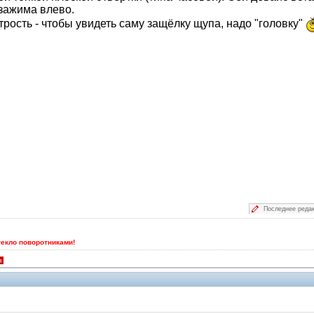
зажима влево.
трость - чтобы увидеть саму защёлку щупа, надо "головку"
Последнее реда
текло поворотниками!
я