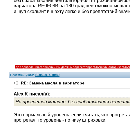
без срабатывания вентилятора-3/4 штрихованной зон
вариатора RE0F08B на 180 град невозможно-мешает 
и щуп скользит в шахту легко и без препятствий-зна
Для добавления сообщений Вы должны зарегистрироваться или авторизоватьс
Пост #
46
Дата:
19.04.2014 10:49
RE: Замена масла в вариаторе
Alex K писал(а):
На прогретой машине, без срабатывания вентиля
Это нормальный уровень, если считать, что прогретая
прогретая, то уровень - по низу штриховки.