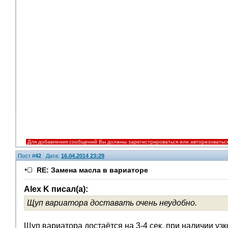
Для добавления сообщений Вы должны зарегистрироваться или авторизоватьс
Пост #
42
Дата:
16.04.2014 23:29
RE: Замена масла в вариаторе
Alex K писал(а):
Щуп вариатора доставать очень неудобно.
Щуп вариатора достаётся на 3-4 сек. при наличии узк