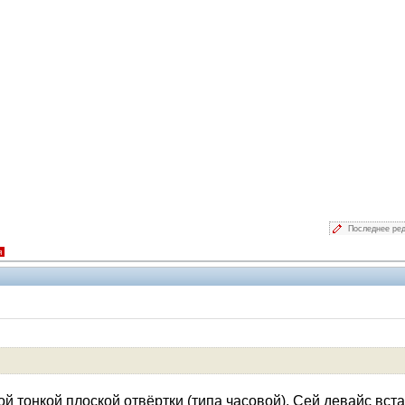
Последнее ре
я
Помощники
ой тонкой плоской отвёртки (типа часовой). Сей девайс вст