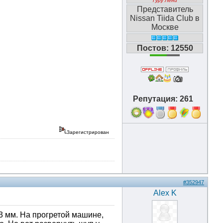
Гуру Лени
Представитель
Nissan Tiida Club в
Москве
Постов: 12550
Репутация: 261
16
Зарегистрирован
#352947
Alex K
3 мм. На прогретой машине,