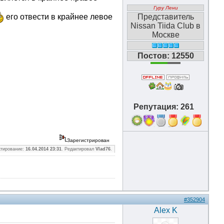
Гуру Лени
Представитель
его отвести в крайнее левое
Nissan Tiida Club в
Москве
Постов: 12550
Репутация: 261
16
Зарегистрирован
ктирование:
16.04.2014 23:31
. Редактировал
Vlad76
.
#352904
Alex K