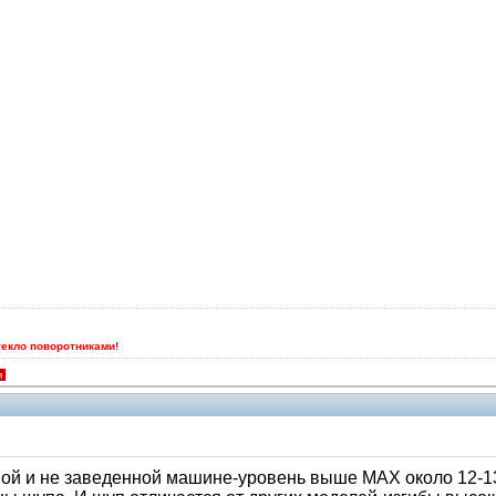
текло поворотниками!
я
одной и не заведенной машине-уровень выше MAX около 12-1