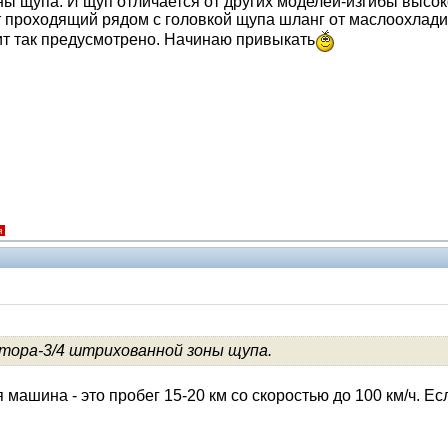
ы щупа. И щуп отличается от других моделей-изгибы высоко
проходящий рядом с головкой щупа шланг от маслоохладит
чит так предусмотрено. Начинаю привыкать
я
тора-3/4 штрихованной зоны щупа.
Помощники
 машина - это пробег 15-20 км со скоростью до 100 км/ч. Е