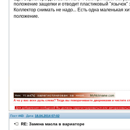
положение защелки и отводит пластиковый "язычок" 
Коллектор снимать не надо... Есть одна маленькая хи
положение.
А чо у вас всех руль слева? Тогда вы поворачиваете дворниками и чистите с
Для добавления сообщений Вы должны зарегистрироваться или авторизоватьс
Пост #
43
Дата:
18.04.2014 07:02
RE: Замена масла в вариаторе