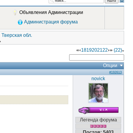
Найти
Объявления Администрации
Администрация форума
 Тверская обл.
ь
18
19
20
21
22
(22)
Опции
#192613
novick
Легенда форума
Постов: 5403