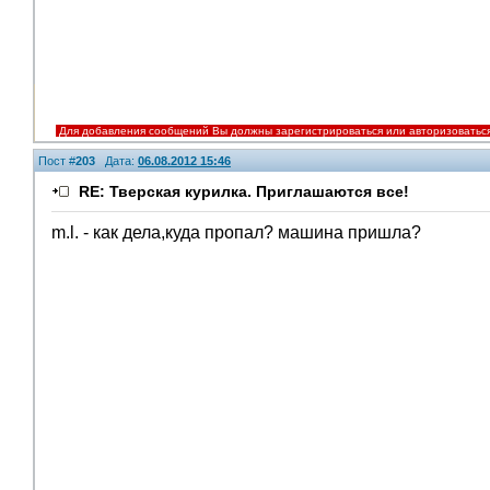
Для добавления сообщений Вы должны зарегистрироваться или авторизоватьс
Пост #
203
Дата:
06.08.2012 15:46
RE: Тверская курилка. Приглашаются все!
m.l. - как дела,куда пропал? машина пришла?