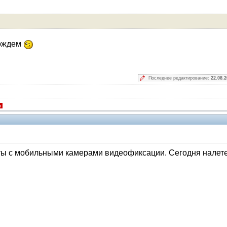
дождем
Последнее редактирование:
22.08.2
я
ты с мобильными камерами видеофиксации. Сегодня налете
V.I.P.