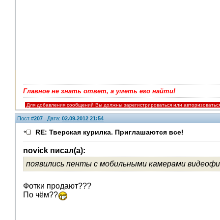
Главное не знать ответ, а уметь его найти!
Для добавления сообщений Вы должны зарегистрироваться или авторизоватьс
Пост #
207
Дата:
02.09.2012 21:54
RE: Тверская курилка. Приглашаются все!
novick писал(а):
появились пенты с мобильными камерами видеофи
Фотки продают???
По чём??