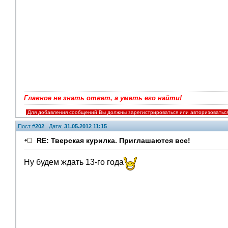
Главное не знать ответ, а уметь его найти!
Для добавления сообщений Вы должны зарегистрироваться или авторизоватьс
Пост #
202
Дата:
31.05.2012 11:15
RE: Тверская курилка. Приглашаются все!
Ну будем ждать 13-го года