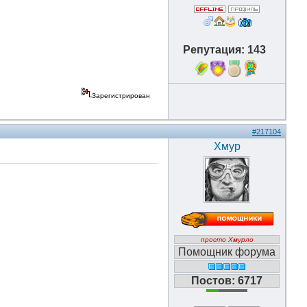
Репутация: 143
10
Зарегистрирован
#217104
Хмур
просто Хмурло
Помощник форума
Постов: 6717