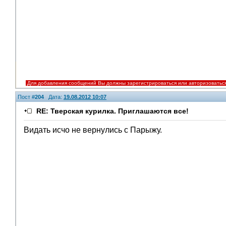
Для добавления сообщений Вы должны зарегистрироваться или авторизоватьс
Пост #
204
Дата:
19.08.2012 10:07
RE: Тверская курилка. Приглашаются все!
Видать исчо не вернулись с Парыжу.