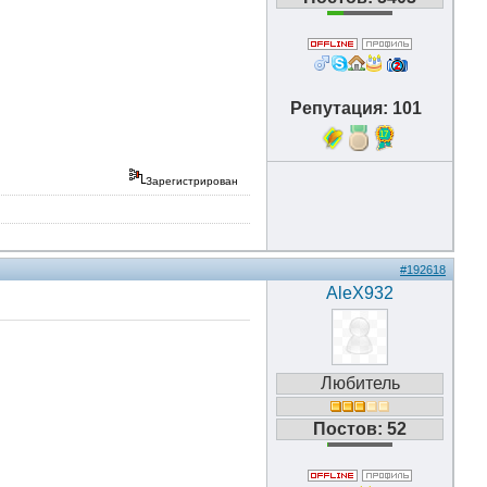
Репутация: 101
17
Зарегистрирован
#192618
AleX932
Любитель
Постов: 52