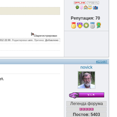
Репутация: 70
12
Зарегистрирован
012 22:00
. Редактировал
ann
. Причина:
Добавлено
#221687
novick
л.
Легенда форума
Постов: 5403