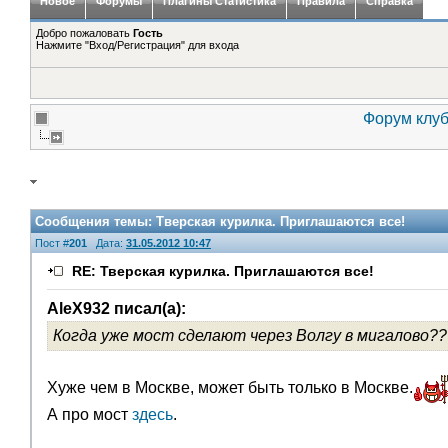
Новое
Форумы
Плагины Статистика
Правила
Справка
Добро пожаловать
Гость
Нажмите "Вход/Регистрация" для входа
Форум клуб
Сообщения темы:
Тверская курилка. Приглашаются все!
Пост #
201
Дата:
31.05.2012 10:47
RE: Тверская курилка. Приглашаются все!
AleX932 писал(а):
Когда уже мост сделают через Волгу в мигалово???
Хуже чем в Москве, может быть только в Москве.
А про мост
здесь
.