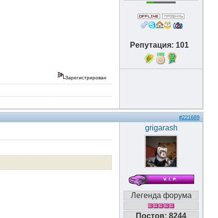
Репутация: 101
17
Зарегистрирован
#221689
grigarash
Легенда форума
Постов: 8244