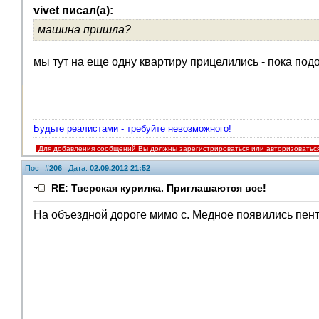
vivet писал(а):
машина пришла?
мы тут на еще одну квартиру прицелились - пока по
Будьте реалистами - требуйте невозможного!
Для добавления сообщений Вы должны зарегистрироваться или авторизоватьс
Пост #
206
Дата:
02.09.2012 21:52
RE: Тверская курилка. Приглашаются все!
На объездной дороге мимо с. Медное появились пен