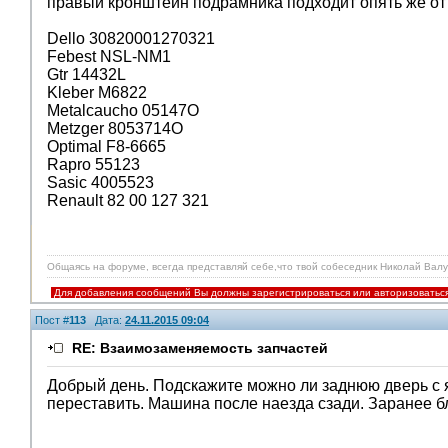
правый кронштейн подрамника подходит опять же от 
Dello 30820001270321
Febest NSL-NM1
Gtr 14432L
Kleber M6822
Metalcaucho 05147О
Metzger 8053714О
Optimal F8-6665
Rapro 55123
Sasic 4005523
Renault 82 00 127 321
Общаясь на форуме, всегда представляй себе,что твой собеседник Николай Валуе
Для добавления сообщений Вы должны зарегистрироваться или авторизоватьс
Пост #
113
Дата:
24.11.2015 09:04
RE: Взаимозаменяемость запчастей
Добрый день. Подскажите можно ли заднюю дверь с я
переставить. Машина после наезда сзади. Заранее б