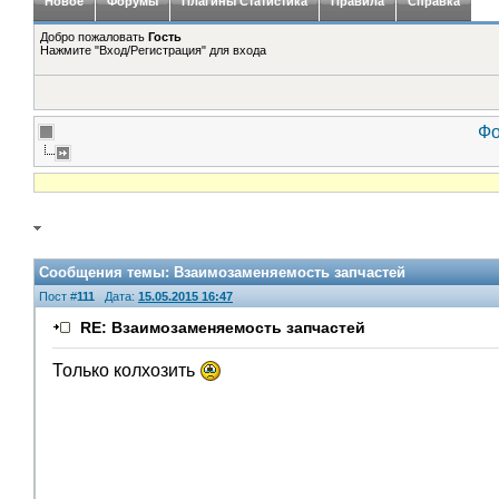
Новое
Форумы
Плагины Статистика
Правила
Справка
Добро пожаловать
Гость
Нажмите "Вход/Регистрация" для входа
Фо
Сообщения темы:
Взаимозаменяемость запчастей
Пост #
111
Дата:
15.05.2015 16:47
RE: Взаимозаменяемость запчастей
Только колхозить