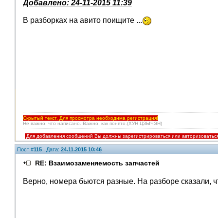
Добавлено: 24-11-2015 11:39
В разборках на авито поищите ...
Скрытый текст. Для просмотра необходима регистрация!
Не важно, что написано. Важно, как понято.(ХУН ЦЗЫЧЭН)
Для добавления сообщений Вы должны зарегистрироваться или авторизоватьс
Пост #
115
Дата:
24.11.2015 10:46
RE: Взаимозаменяемость запчастей
Верно, номера бьются разные. На разборе сказали, ч