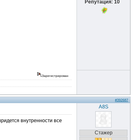
Репутация: 10
Зарегистрирован
#392687
A8S
придется внутренности все
Стажер