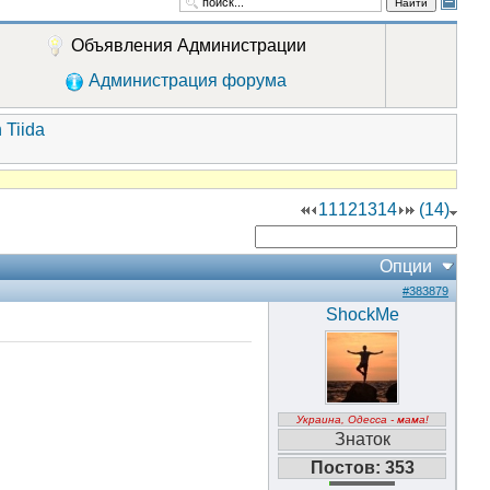
Найти
Объявления Администрации
Администрация форума
 Tiida
11
12
13
14
(14)
Опции
#383879
ShockMe
Украина, Одесса - мама!
Знаток
Постов: 353