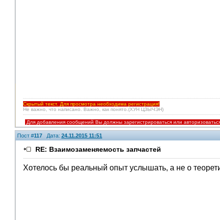
Скрытый текст. Для просмотра необходима регистрация!
Не важно, что написано. Важно, как понято.(ХУН ЦЗЫЧЭН)
Для добавления сообщений Вы должны зарегистрироваться или авторизоватьс
Пост #
117
Дата:
24.11.2015 11:51
RE: Взаимозаменяемость запчастей
Хотелось бы реальный опыт услышать, а не о теорет