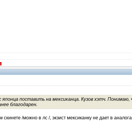
я
с японца поставить на мексиканца. Кузов хэтч. Понимаю
анее благодарен.
Помощники
 скинете /можно в лс /, экзист мексиканку не дает в аналогах