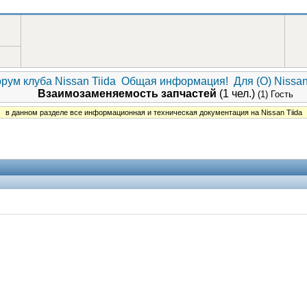
рум клуба Nissan Tiida
Общая информация!
Для (О) Nissan
Взаимозаменяемость запчастей
(1 чел.)
(1) Гость
в данном разделе все информационная и техническая документация на Nissan Tiida