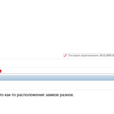
Последнее редактирование:
24.11.2015 1
я
то как-то расположение замков разное.