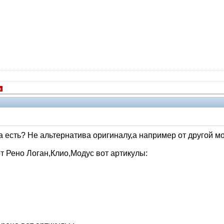
я
а есть? Не альтернатива оригиналу,а например от другой м
т Рено Логан,Клио,Модус вот артикулы: