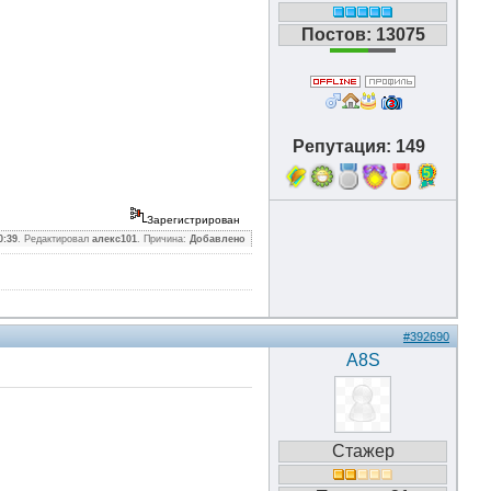
Постов: 13075
Репутация: 149
5
Зарегистрирован
0:39
. Редактировал
алекс101
. Причина:
Добавлено
#392690
A8S
Стажер