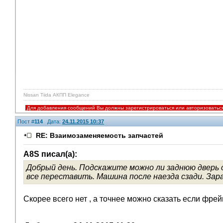
Nissan Tiida АКПП Elegance
Для добавления сообщений Вы должны зарегистрироваться или авторизоватьс
Пост #
114
Дата:
24.11.2015 10:37
RE: Взаимозаменяемость запчастей
A8S писал(а):
Добрый день. Подскажите можно ли заднюю дверь 
все переставить. Машина после наезда сзади. Зар
Скорее всего нет , а точнее можно сказать если фрейм