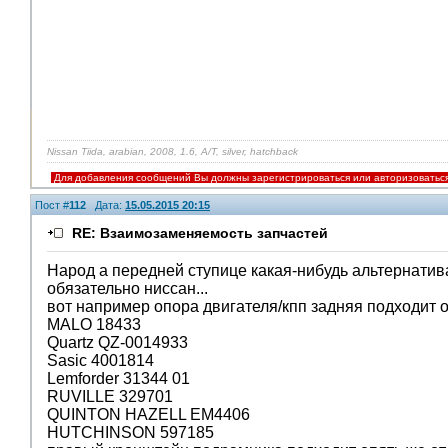
Nissan Tiida, arabian, 2008, 1.6, A/T, silver, hatchback
Для добавления сообщений Вы должны зарегистрироваться или авторизоватьс
Пост #
112
Дата:
15.05.2015 20:15
RE: Взаимозаменяемость запчастей
Народ а передней ступице какая-нибудь альтернатив
обязательно ниссан...
вот например опора двигателя/кпп задняя подходит о
MALO 18433
Quartz QZ-0014933
Sasic 4001814
Lemforder 31344 01
RUVILLE 329701
QUINTON HAZELL EM4406
HUTCHINSON 597185