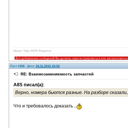
Nissan Tiida АКПП Elegance
Для добавления сообщений Вы должны зарегистрироваться или авторизоватьс
Пост #
116
Дата:
24.11.2015 10:52
RE: Взаимозаменяемость запчастей
A8S писал(а):
Верно, номера бьются разные. На разборе сказали,
Что и требовалось доказать ..