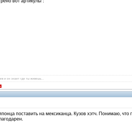
рено вот артикулы :
в и он знает где ты живешь...
я
понца поставить на мексиканца. Кузов хэтч. Понимаю, что 
лагодарен.