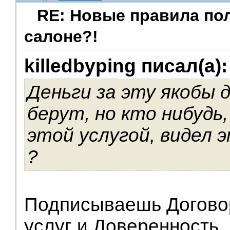
RE: Новые правила по
салоне?!
V.I.P.
killedbyping писал(а):
Деньги за эту якобы 
берут, но кто нибудь
этой услугой, видел 
?
Подписываешь Договор
услуг и Доверенность.