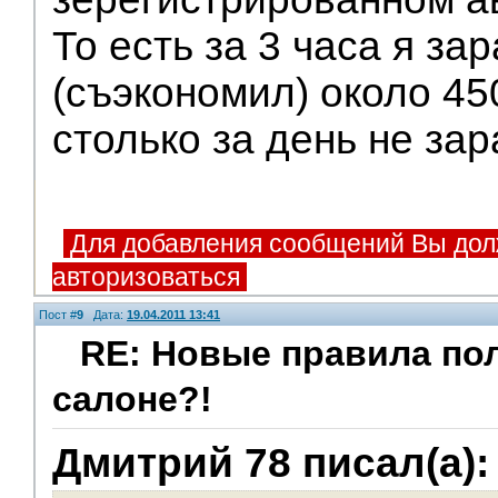
То есть за 3 часа я за
(съэкономил) около 45
столько за день не за
Для добавления сообщений Вы дол
авторизоваться
Пост #
9
Дата:
19.04.2011 13:41
RE: Новые правила по
салоне?!
V.I.P.
Дмитрий 78 писал(а):