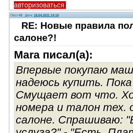
авторизоваться
Пост #
2
Дата:
18.04.2011 14:18
RE: Новые правила по
салоне?!
Mara писал(а):
Впервые покупаю маш
надеюсь купить. Пока
Смущает вот что. Х
номера и талон тех. 
салоне. Спрашиваю: 
услуга?" - "Есть. Пла