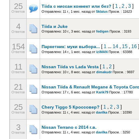
25
[
1
,
2
,
3
]
Tiida с ниссан коннект или без?
Ответов
Отправлено: 11 г., 1 мес. назад
от
Sklaius
Просм. : 11623
4
Tiida и Juke
Отправлено: 10 г., 3 мес. назад
от
fedigen
Просм. : 3193
Ответов
154
[
1
...
14
,
15
,
16
Паркетник: муки выбора...
Ответов
Отправлено: 14 г., 1 мес. назад
от
iziMAN
Просм. : 63388
11
[
1
,
2
]
Nissan Tiida vs Lada Vesta
Ответов
Отправлено: 10 г., 8 мес. назад
от
dimakudr
Просм. : 9697
21
Nissan Tiida & Renault Megane & Toyota Coro
Ответов
Отправлено: 17 г., 6 мес. назад
от
Karik79
Просм. : 17780
25
[
1
,
2
,
3
]
Chery Tiggo 5 Кроссовер?
Ответов
Отправлено: 11 г., 4 мес. назад
от
davilka
Просм. : 10390
3
Nissan Terrano с 2014 г.в.
Отправлено: 11 г., 4 мес. назад
от
davilka
Просм. : 3250
Ответов