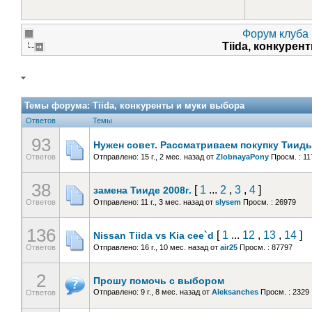
Форум клуба 
Tiida, конкуре
Темы форума:
Tiida, конкуренты и муки выбора
Ответов
Темы
93
Нужен совет. Рассматриваем покупку Тииды
Ответов
Отправлено: 15 г., 2 мес. назад
от
ZlobnayaPony
Просм. : 1
38
[
1
...
2
,
3
,
4
]
замена Тииде 2008г.
Ответов
Отправлено: 11 г., 3 мес. назад
от
slysem
Просм. : 26979
136
[
1
...
12
,
13
,
14
]
Nissan Tiida vs Kia cee`d
Ответов
Отправлено: 16 г., 10 мес. назад
от
air25
Просм. : 87797
2
Прошу помочь с выбором
Отправлено: 9 г., 8 мес. назад
от
Aleksanches
Просм. : 2329
Ответов