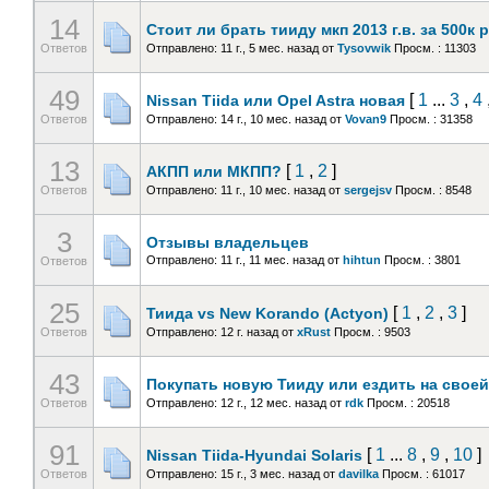
14
Стоит ли брать тииду мкп 2013 г.в. за 500к
Ответов
Отправлено: 11 г., 5 мес. назад
от
Tysovwik
Просм. : 11303
49
[
1
...
3
,
4
Nissan Tiida или Opel Astra новая
Ответов
Отправлено: 14 г., 10 мес. назад
от
Vovan9
Просм. : 31358
13
[
1
,
2
]
АКПП или МКПП?
Ответов
Отправлено: 11 г., 10 мес. назад
от
sergejsv
Просм. : 8548
3
Отзывы владельцев
Отправлено: 11 г., 11 мес. назад
от
hihtun
Просм. : 3801
Ответов
25
[
1
,
2
,
3
]
Тиида vs New Korando (Actyon)
Ответов
Отправлено: 12 г. назад
от
xRust
Просм. : 9503
43
Покупать новую Тииду или ездить на свое
Ответов
Отправлено: 12 г., 12 мес. назад
от
rdk
Просм. : 20518
91
[
1
...
8
,
9
,
10
]
Nissan Tiida-Hyundai Solaris
Ответов
Отправлено: 15 г., 3 мес. назад
от
davilka
Просм. : 61017