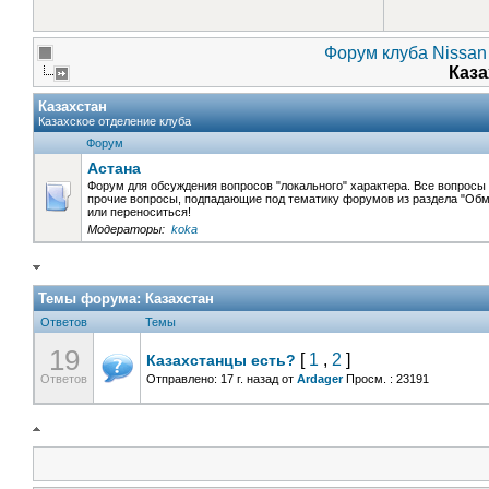
Форум клуба Nissan 
Каз
Казахстан
Казахское отделение клуба
Форум
Астана
Форум для обсуждения вопросов "локального" характера. Все вопросы 
прочие вопросы, подпадающие под тематику форумов из раздела "Об
или переноситься!
Модераторы:
koka
Темы форума:
Казахстан
Ответов
Темы
19
[
1
,
2
]
Казахстанцы есть?
Ответов
Отправлено: 17 г. назад
от
Ardager
Просм. : 23191