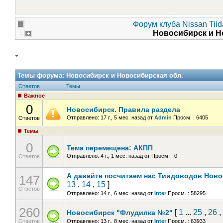
Форум клуба Nissan Tiid
Новосибирск и Н
Темы форума:
Новосибирск и Новосибирская обл.
Ответов
Темы
Важное
0
Новосибирск. Правила раздела
Отправлено: 17 г., 5 мес. назад
от
Admin
Просм. : 6405
Ответов
Темы
0
Тема перемещена: АКПП
Отправлено: 4 г., 1 мес. назад
от
Просм. : 0
Ответов
А давайте посчитаем нас Тиидоводов Ново
147
13
,
14
,
15
]
Ответов
Отправлено: 14 г., 6 мес. назад
от
Inter
Просм. : 58295
260
[
1
...
25
,
26
,
Новосибирск "Флудилка №2"
Ответов
Отправлено: 13 г., 8 мес. назад
от
Inter
Просм. : 63933