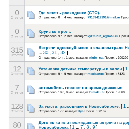
0
Где менять расходники (СТО).
Отправлено: 8 г., 4 мес. назад
от
79139419191@mail.ru
Просм
Ответов
0
Круиз контроль
Отправлено: 9 г., 2 мес. назад
от
kyzminih_a@mail.ru
Просм.
Ответов
Встречи одноклубников в славном граде Но
315
...
30
,
31
,
32
]
Ответов
Отправлено: 14 г., 1 мес. назад
от
night_cat
Просм. : 100220
12
[
1
Установка датчика температуры в салон
Ответов
Отправлено: 9 г., 9 мес. назад
от
mexicanec
Просм. : 8123
7
автомобиль глохнет во время движения
Отправлено: 10 г., 8 мес. назад
от
DimaGub
Просм. : 9369
Ответов
128
[
1
.
Запчасти, расходники в Новосибирске.
Ответов
Отправлено: 17 г. назад
от
llya
Просм. : 60167
Догонялки или неожиданные встречи на д
80
[
1
...
7
,
8
,
9
]
Новосибирска