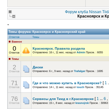
Форум клуба Nissan Tiid
Красноярск и К
Темы форума:
Красноярск и Красноярский край
Ответов
Темы
Важное
0
Красноярск. Правила раздела
Отправлено: 16 г., 11 мес. назад
от
Admin
Просм. : 6055
Ответов
Темы
2
Диски
Отправлено: 6 г., 9 мес. назад
от
Trafalgar
Просм. : 1695
Ответов
71
[
1
.
Где и что можно купить в Красноярске?
Ответов
Отправлено: 14 г., 11 мес. назад
от
touch
Просм. : 35145
76
[
1
...
6
,
Сервисы для Тиид в г.Красноярске
Ответов
Отправлено: 15 г., 8 мес. назад
от
krasnojrsk
Просм. : 30963